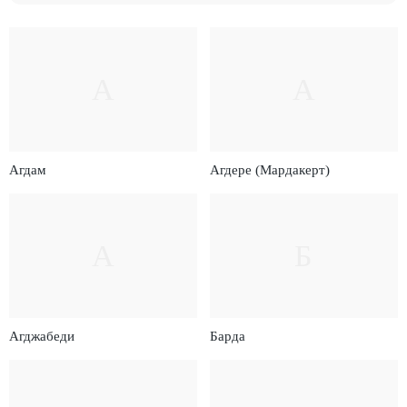
А
А
Агдам
Агдере (Мардакерт)
А
Б
Агджабеди
Барда