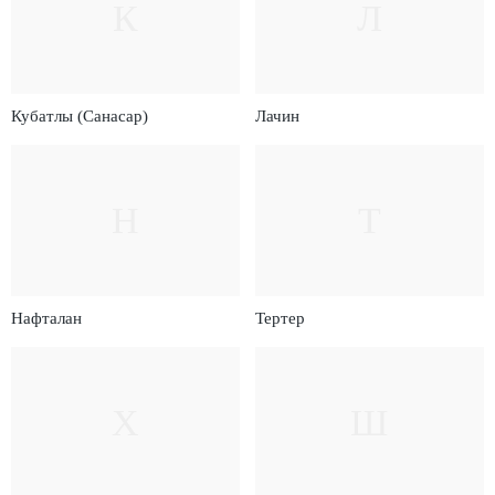
К
Л
Кубатлы (Санасар)
Лачин
Н
Т
Нафталан
Тертер
Х
Ш