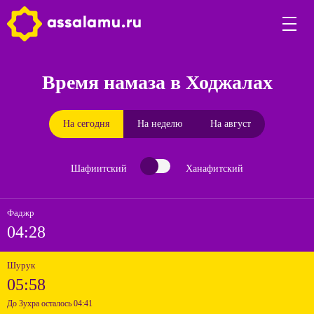
Время намаза в Ходжалах
На сегодня
На неделю
На август
Шафиитский
Ханафитский
Фаджр
04:28
Шурук
05:58
До Зухра осталось 04:41