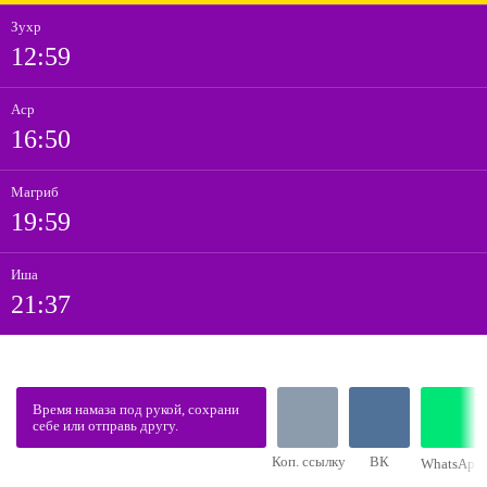
Зухр
12:59
Аср
16:50
Магриб
19:59
Иша
21:37
Время намаза под рукой, сохрани
себе или отправь другу.
Коп. ссылку
ВК
WhatsApp