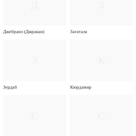
Д
З
Джебраил (Джракан)
Загатала
З
К
Зердаб
Кюрдамир
С
С