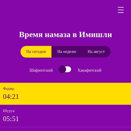
Время намаза в Имишли
На сегодня
На неделю
На август
Шафиитский
Ханафитский
Фаджр
04:21
Шурук
05:51