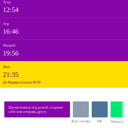
Зухр
12:54
Аср
16:46
Магриб
19:56
Иша
21:35
До Фаджра осталось 00:40
Время намаза под рукой, сохрани
себе или отправь другу.
Коп. ссылку
ВК
WhatsApp