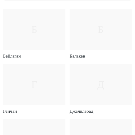
Б
Б
Бейлаган
Балакен
Г
Д
Гейчай
Джалилабад