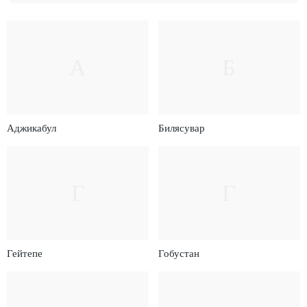
А
Б
Аджикабул
Билясувар
Г
Г
Гейтепе
Гобустан