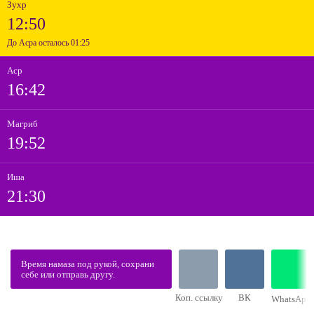
Зухр
12:50
До Асра осталось 01:25
Аср
16:42
Магриб
19:52
Иша
21:30
Время намаза под рукой, сохрани
себе или отправь другу.
Коп. ссылку
ВК
WhatsApp