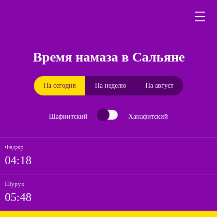
Время намаза в Сальяне
На сегодня
На неделю
На август
Шафиитский
Ханафитский
Фаджр
04:18
Шурук
05:48