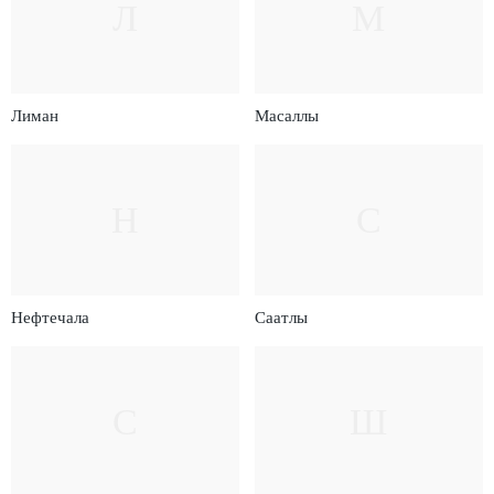
Л
М
Лиман
Масаллы
Н
С
Нефтечала
Саатлы
С
Ш