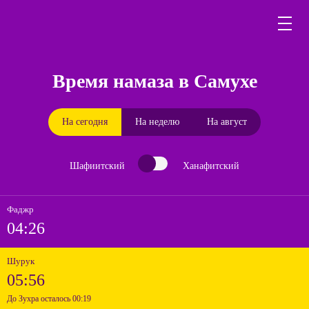
Время намаза в Самухе
На сегодня
На неделю
На август
Шафиитский
Ханафитский
Фаджр
04:26
Шурук
05:56
До Зухра осталось 00:19