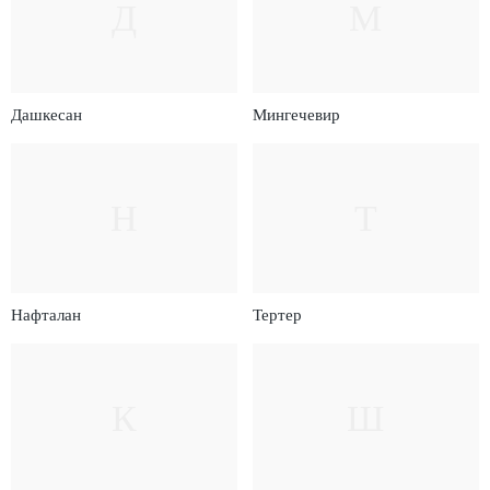
Д
М
Дашкесан
Мингечевир
Н
Т
Нафталан
Тертер
К
Ш