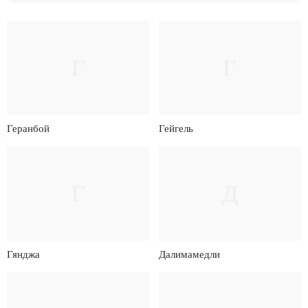
Г
Г
Геранбой
Гейгель
Г
Д
Гянджа
Далимамедли