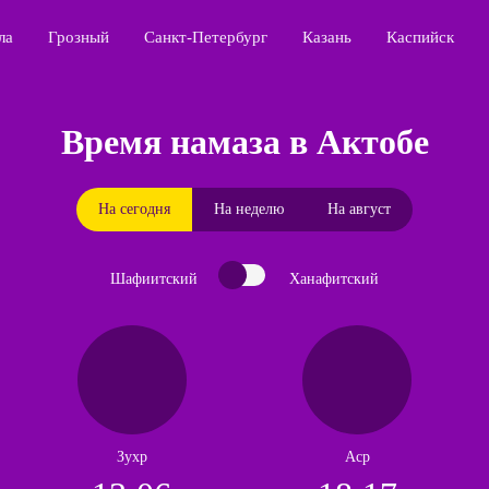
ла
Грозный
Санкт-Петербург
Казань
Каспийск
Время намаза в Актобе
На сегодня
На неделю
На август
Шафиитский
Ханафитский
Зухр
Аср