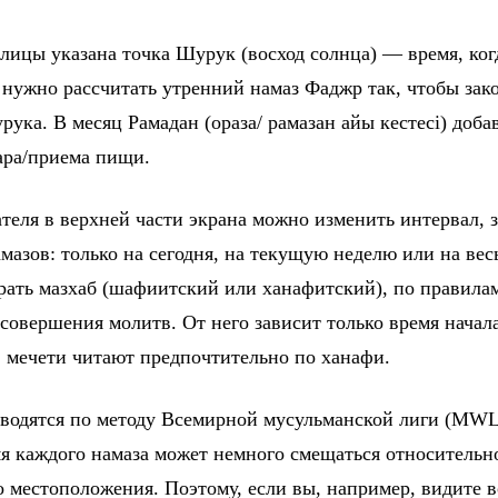
блицы указана точка Шурук (восход солнца) — время, ко
 нужно рассчитать утренний намаз Фаджр так, чтобы зако
рука. В месяц Рамадан (ораза/ рамазан айы кестесі) доба
ара/приема пищи.
еля в верхней части экрана можно изменить интервал, з
мазов: только на сегодня, на текущую неделю или на весь
ать мазхаб (шафиитский или ханафитский), по правилам
совершения молитв. От него зависит только время начала
в мечети читают предпочтительно по ханафи.
водятся по методу Всемирной мусульманской лиги (MWL
мя каждого намаза может немного смещаться относительн
о местоположения. Поэтому, если вы, например, видите в