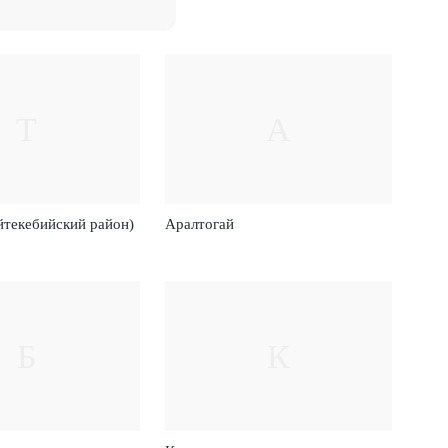
Т
А
йтекебийский район)
Аралтогай
Б
К