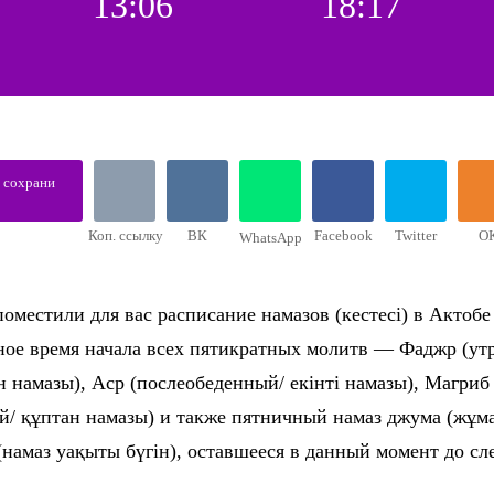
13:06
18:17
, сохрани
Коп. ссылку
ВК
Facebook
Twitter
О
WhatsApp
оместили для вас расписание намазов (кестесі) в Актобе 
ное время начала всех пятикратных молитв — Фаджр (утр
н намазы), Аср (послеобеденный/ екінті намазы), Магриб
й/ құптан намазы) и также пятничный намаз джума (жұма
(намаз уақыты бүгін), оставшееся в данный момент до с