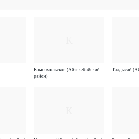
К
Комсомольское (Айтекебийский
Талдысай (А
район)
К