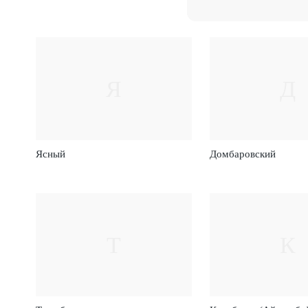
Я
Д
Ясный
Домбаровский
Т
К