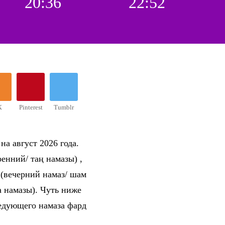
20:36
22:52
К
Pinterest
Tumblr
на август 2026 года.
енний/ таң намазы) ,
 (вечерний намаз/ шам
 намазы). Чуть ниже
ледующего намаза фард