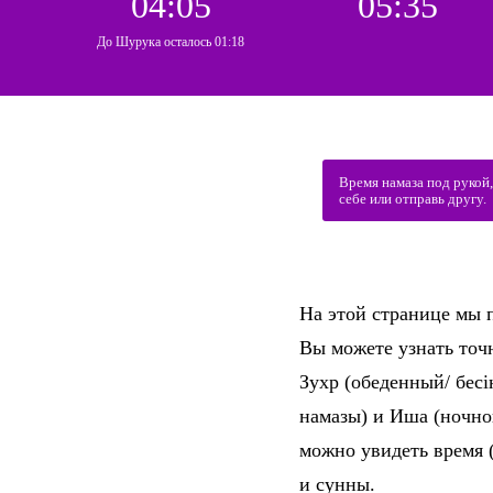
04:05
05:35
До Шурука осталось 01:18
Время намаза под рукой
себе или отправь другу.
На этой странице мы п
Вы можете узнать точ
Зухр (обеденный/ бесі
намазы) и Иша (ночно
можно увидеть время 
и сунны.