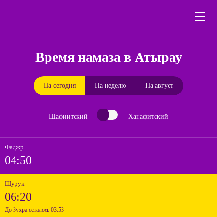
Время намаза в Атырау
На сегодня
На неделю
На август
Шафиитский
Ханафитский
Фаджр
04:50
Шурук
06:20
До Зухра осталось 03:53