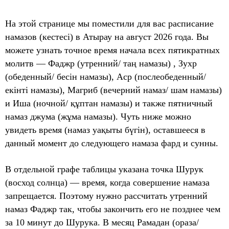
На этой странице мы поместили для вас расписание
намазов (кестесі) в Атырау на август 2026 года. Вы
можете узнать точное время начала всех пятикратных
молитв — Фаджр (утренний/ таң намазы) , Зухр
(обеденный/ бесін намазы), Аср (послеобеденный/
екінті намазы), Магриб (вечерний намаз/ шам намазы)
и Иша (ночной/ құптан намазы) и также пятничный
намаз джума (жұма намазы). Чуть ниже можно
увидеть время (намаз уақыты бүгін), оставшееся в
данный момент до следующего намаза фард и сунны.
В отдельной графе таблицы указана точка Шурук
(восход солнца) — время, когда совершение намаза
запрещается. Поэтому нужно рассчитать утренний
намаз Фаджр так, чтобы закончить его не позднее чем
за 10 минут до Шурука. В месяц Рамадан (ораза/