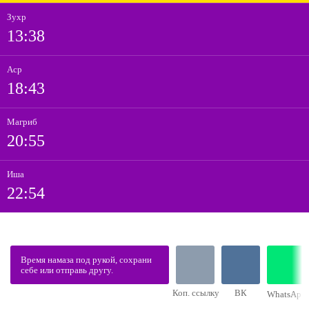
Зухр
13:38
Аср
18:43
Магриб
20:55
Иша
22:54
Время намаза под рукой, сохрани
себе или отправь другу.
Коп. ссылку
ВК
WhatsApp