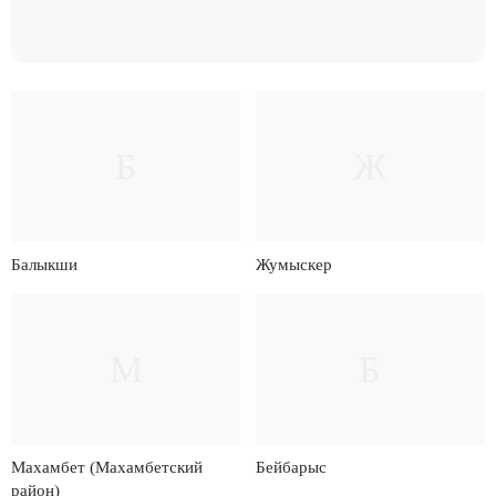
Б
Ж
Балыкши
Жумыскер
М
Б
Махамбет (Махамбетский
Бейбарыс
район)