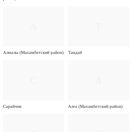
А
Т
Алмалы (Махамбетский район)
Тандай
С
А
Сарайчик
Алга (Махамбетский район)