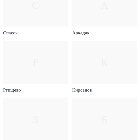
С
А
Спасск
Аркадак
Р
К
Ртищево
Кирсанов
З
Б