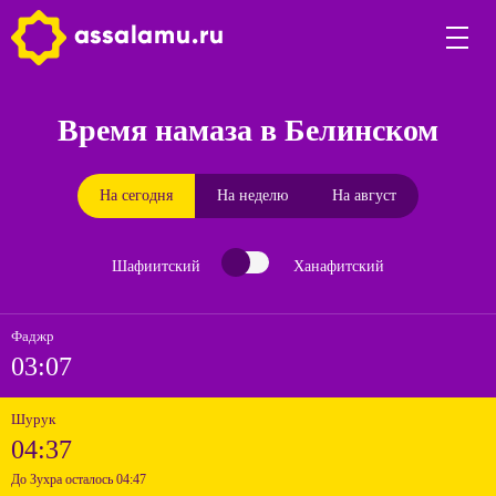
Время намаза в Белинском
На сегодня
На неделю
На август
Шафиитский
Ханафитский
Фаджр
03:07
Шурук
04:37
До Зухра осталось 04:47