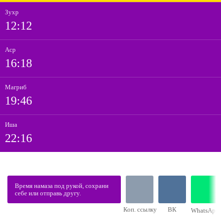
Зухр
12:12
Аср
16:18
Магриб
19:46
Иша
22:16
Время намаза под рукой, сохрани
себе или отправь другу.
Коп. ссылку
ВК
WhatsApp