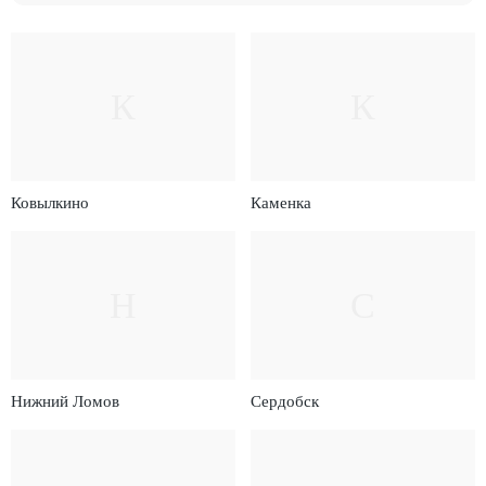
К
К
Ковылкино
Каменка
Н
С
Нижний Ломов
Сердобск