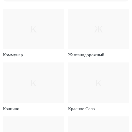
К
Ж
Коммунар
Железнодорожный
К
К
Колпино
Красное Село