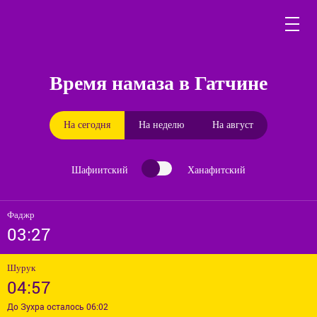
Время намаза в Гатчине
На сегодня
На неделю
На август
Шафиитский
Ханафитский
Фаджр
03:27
Шурук
04:57
До Зухра осталось 06:02