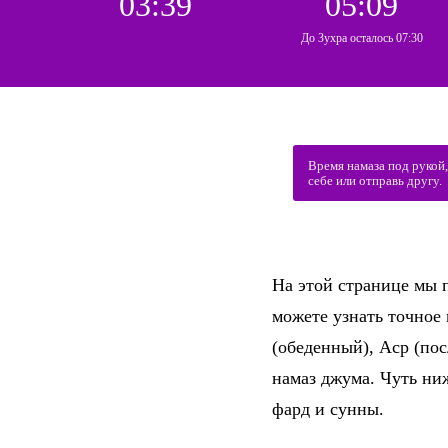
03:39
05:09
До Зухра осталось 07:30
Время намаза под рукой
себе или отправь другу.
На этой странице мы п
можете узнать точное
(обеденный), Аср (по
намаз джума. Чуть ни
фард и сунны.