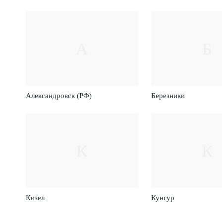
А
Б
Александровск (РФ)
Березники
К
К
Кизел
Кунгур