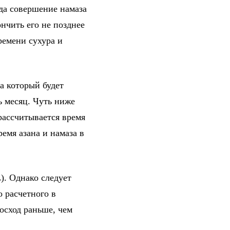
гда совершение намаза
нчить его не позднее
ремени сухура и
а который будет
ь месяц. Чуть ниже
рассчитывается время
емя азана и намаза в
). Однако следует
о расчетного в
осход раньше, чем