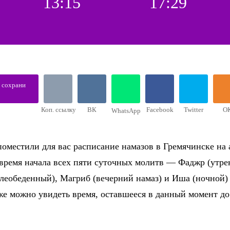
13:15
17:29
, сохрани
Коп. ссылку
ВК
Facebook
Twitter
О
WhatsApp
оместили для вас расписание намазов в Гремячинске на а
 время начала всех пяти суточных молитв — Фаджр (утре
слеобеденный), Магриб (вечерний намаз) и Иша (ночной)
же можно увидеть время, оставшееся в данный момент д