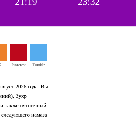
21:19
23:32
К
Pinterest
Tumblr
вгуст 2026 года. Вы
нний), Зухр
 и также пятничный
о следующего намаза