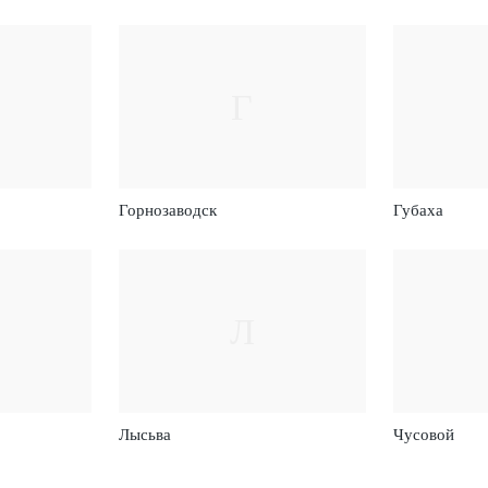
Г
Горнозаводск
Губаха
Л
Лысьва
Чусовой