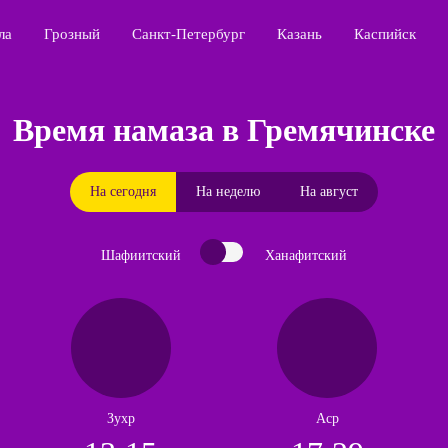
ла
Грозный
Санкт-Петербург
Казань
Каспийск
Время намаза в Гремячинске
На сегодня
На неделю
На август
Шафиитский
Ханафитский
Зухр
Аср