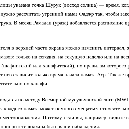
блицы указана точка Шурук (восход солнца) — время, ко
 нужно рассчитать утренний намаз Фаджр так, чтобы зако
рука. В месяц Рамадан (ураза) добавляется расписание в
еля в верхней части экрана можно изменить интервал, з
мазов: только на сегодня, на текущую неделю или на вес
 (шафиитский или ханафитский), по правилам которого 
 него зависит только время начала намаза Аср. Так же вр
чтительно по ханафи.
водятся по методу Всемирной мусульманской лиги (MWL
мя каждого намаза может немного смещаться относительн
о местоположения. Поэтому, если вы, например, видите в
в приоритете должны быть ваши наблюдения.