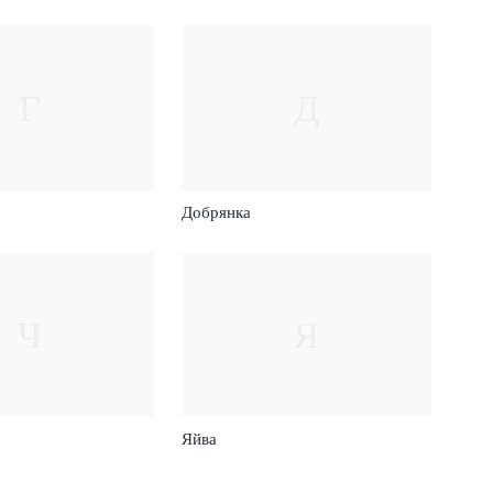
Г
Д
Добрянка
Ч
Я
Яйва