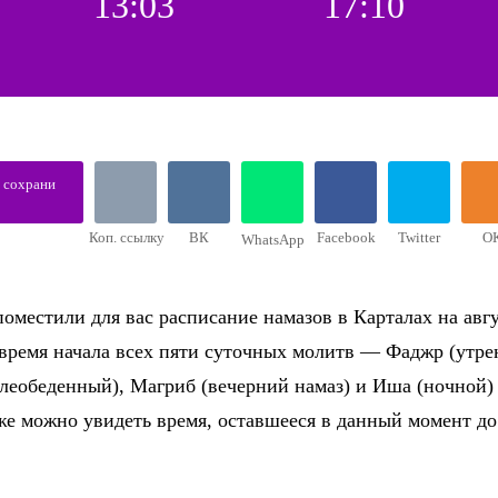
13:03
17:10
, сохрани
Коп. ссылку
ВК
Facebook
Twitter
О
WhatsApp
оместили для вас расписание намазов в Карталах на авгу
 время начала всех пяти суточных молитв — Фаджр (утре
слеобеденный), Магриб (вечерний намаз) и Иша (ночной)
же можно увидеть время, оставшееся в данный момент д