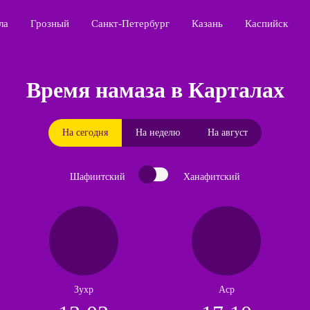
ла
Грозный
Санкт-Петербург
Казань
Каспийск
Время намаза в Карталах
На сегодня
На неделю
На август
Шафиитский
Ханафитский
Зухр
Аср