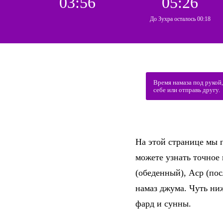
03:56
05:26
До Зухра осталось 00:18
Время намаза под рукой
себе или отправь другу.
На этой странице мы п
можете узнать точное
(обеденный), Аср (по
намаз джума. Чуть ни
фард и сунны.