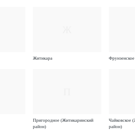
Ж
Житикара
Фрунзенское
П
Пригородное (Житикаринский
Чайковское 
район)
район)