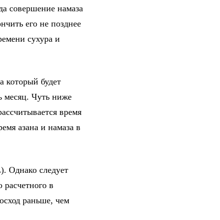
гда совершение намаза
нчить его не позднее
ремени сухура и
а который будет
ь месяц. Чуть ниже
рассчитывается время
емя азана и намаза в
). Однако следует
о расчетного в
осход раньше, чем