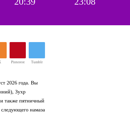
20:39
23:08
К
Pinterest
Tumblr
ст 2026 года. Вы
нний), Зухр
 и также пятничный
о следующего намаза