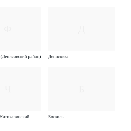
Ф
Д
 (Денисовский район)
Денисовка
Ч
Б
(Житикаринский
Босколь