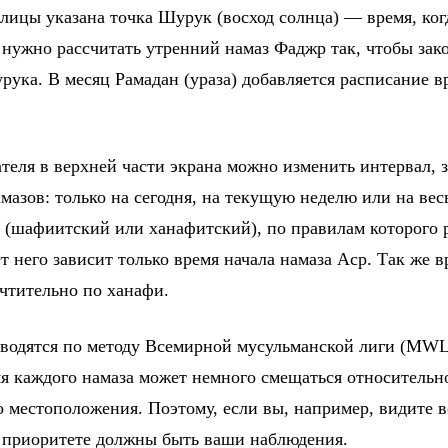
блицы указана точка Шурук (восход солнца) — время, ко
 нужно рассчитать утренний намаз Фаджр так, чтобы зако
рука. В месяц Рамадан (ураза) добавляется расписание в
еля в верхней части экрана можно изменить интервал, з
мазов: только на сегодня, на текущую неделю или на вес
 (шафиитский или ханафитский), по правилам которого 
 него зависит только время начала намаза Аср. Так же вр
чтительно по ханафи.
водятся по методу Всемирной мусульманской лиги (MWL
мя каждого намаза может немного смещаться относительн
о местоположения. Поэтому, если вы, например, видите в
в приоритете должны быть ваши наблюдения.