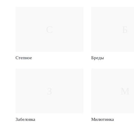
С
Б
Степное
Бреды
З
М
Забеловка
Милютинка