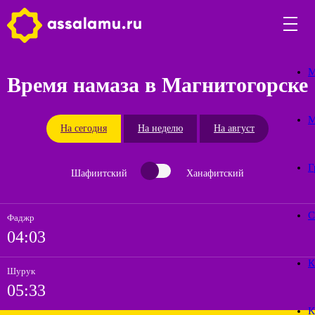
М
Время намаза в Магнитогорске
М
На сегодня
На неделю
На август
Г
Шафиитский
Ханафитский
С
Фаджр
04:03
К
Шурук
05:33
К