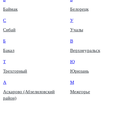
Баймак
Белорецк
С
У
Сибай
Учалы
Б
В
Бакал
Верхнеуральск
Т
Ю
Трехгорный
Юрюзань
А
М
Аскарово (Абзелиловский
Межгорье
район)