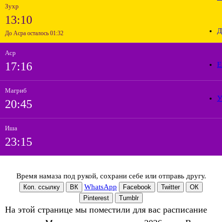
Зухр
13:10
Д
До Асра осталось 01:32
Аср
17:16
Е
Магриб
У
20:45
Иша
23:15
Время намаза под рукой, сохрани себе или отправь другу.
WhatsApp
Коп. ссылку
ВК
Facebook
Twitter
ОК
Pinterest
Tumblr
На этой странице мы поместили для вас расписание