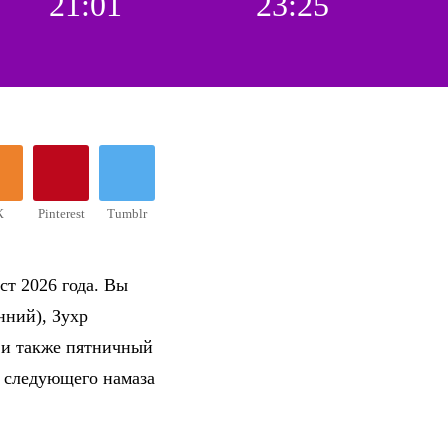
21:01
23:25
К
Pinterest
Tumblr
ст 2026 года. Вы
нний), Зухр
 и также пятничный
о следующего намаза