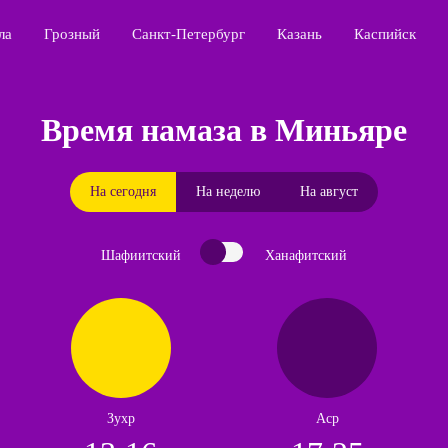
ла
Грозный
Санкт-Петербург
Казань
Каспийск
Время намаза в Миньяре
На сегодня
На неделю
На август
Шафиитский
Ханафитский
Зухр
Аср