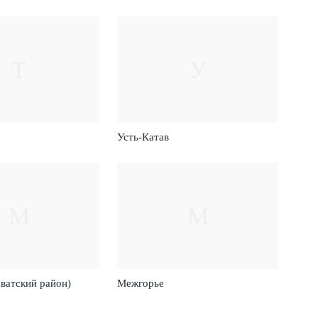
Т
У
Усть-Катав
М
М
ватский район)
Межгорье