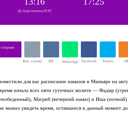
13:16
17:25
До Асра осталось 02:03
, сохрани
Коп. ссылку
ВК
Facebook
Twitter
О
WhatsApp
оместили для вас расписание намазов в Миньяре на авгу
 время начала всех пяти суточных молитв — Фаджр (утре
слеобеденный), Магриб (вечерний намаз) и Иша (ночной)
же можно увидеть время, оставшееся в данный момент д