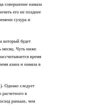
гда совершение намаза
нчить его не позднее
ремени сухура и
а который будет
ь месяц. Чуть ниже
рассчитывается время
емя азана и намаза в
). Однако следует
о расчетного в
осход раньше, чем