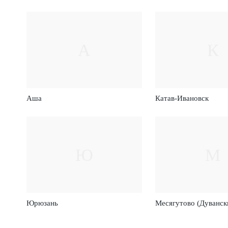
А
К
Аша
Катав-Ивановск
Ю
М
Юрюзань
Месягутово (Дуванск