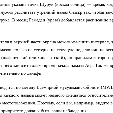
блицы указана точка Шурук (восход солнца) — время, ко
 нужно рассчитать утренний намаз Фаджр так, чтобы зако
рука. В месяц Рамадан (ураза) добавляется расписание в
еля в верхней части экрана можно изменить интервал, з
мазов: только на сегодня, на текущую неделю или на вес
 (шафиитский или ханафитский), по правилам которого 
 него зависит только время начала намаза Аср. Так же вр
чтительно по ханафи.
водятся по методу Всемирной мусульманской лиги (MWL
мя каждого намаза может немного смещаться относительн
о местоположения. Поэтому, если вы, например, видите в
в приоритете должны быть ваши наблюдения.