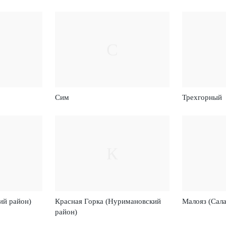
С
Сим
Трехгорный
К
ий район)
Красная Горка (Нуримановский
Малояз (Сала
район)