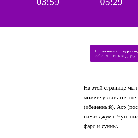
03:59
05:29
Время намаза под рукой
себе или отправь другу.
На этой странице мы п
можете узнать точное
(обеденный), Аср (по
намаз джума. Чуть ни
фард и сунны.