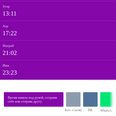
Зухр
13:11
Аср
17:22
Магриб
21:02
Иша
23:23
Время намаза под рукой, сохрани
себе или отправь другу.
Коп. ссылку
ВК
WhatsApp