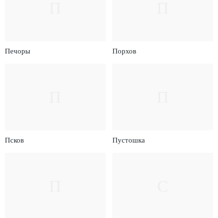
П
П
Печоры
Порхов
П
П
Псков
Пустошка
П
С