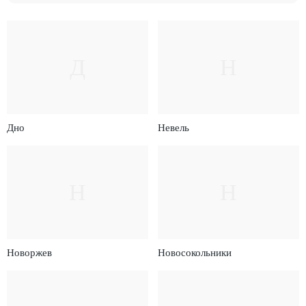
Д
Н
Дно
Невель
Н
Н
Новоржев
Новосокольники