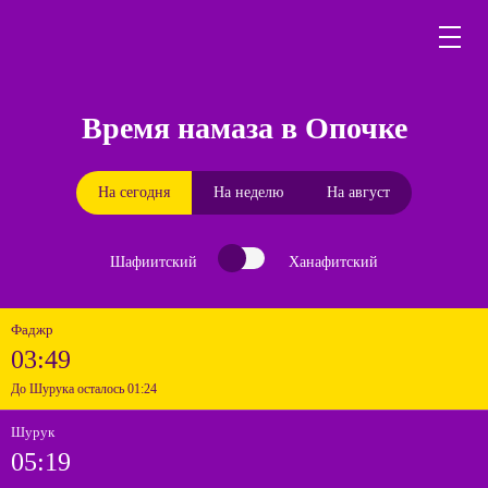
Время намаза в Опочке
На сегодня
На неделю
На август
Шафиитский
Ханафитский
Фаджр
03:49
До Шурука осталось 01:24
Шурук
05:19