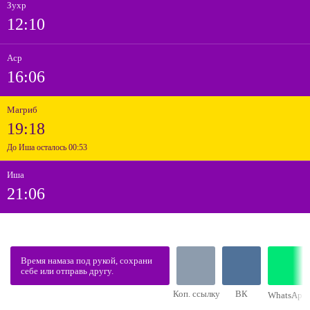
Зухр
12:10
Аср
16:06
Магриб
19:18
До Иша осталось 00:53
Иша
21:06
Время намаза под рукой, сохрани
себе или отправь другу.
Коп. ссылку
ВК
WhatsApp