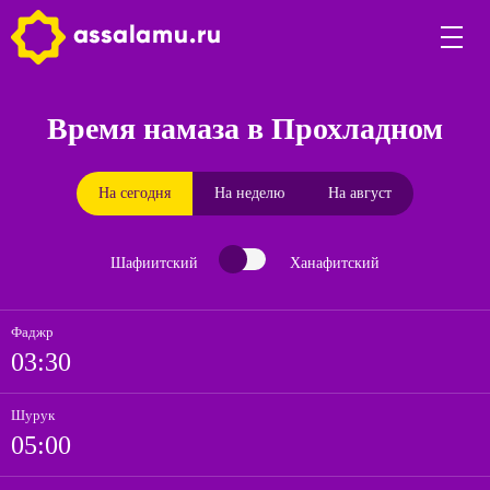
Время намаза в Прохладном
На сегодня
На неделю
На август
Шафиитский
Ханафитский
Фаджр
03:30
Шурук
05:00