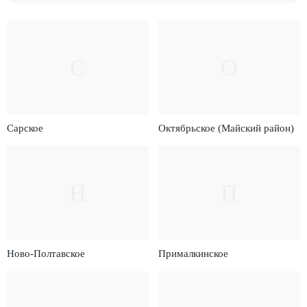
С
О
Сарское
Октябрьское (Майский район)
Н
П
Ново-Полтавское
Прималкинское