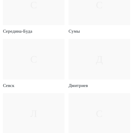
С
С
Середина-Буда
Сумы
С
Д
Севск
Дмитриев
Л
С