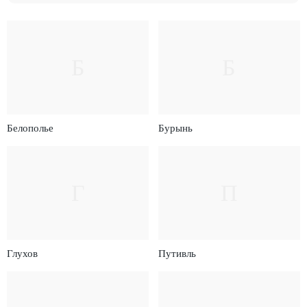
Б
Б
Белополье
Бурынь
Г
П
Глухов
Путивль