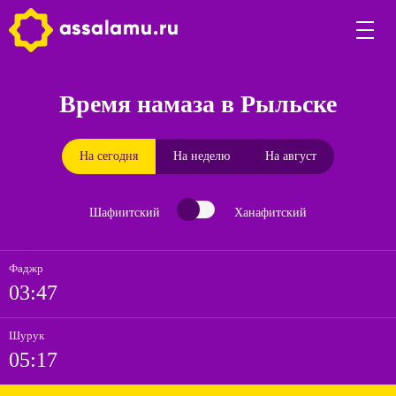
Время намаза в Рыльске
На сегодня
На неделю
На август
Шафиитский
Ханафитский
Фаджр
03:47
Шурук
05:17