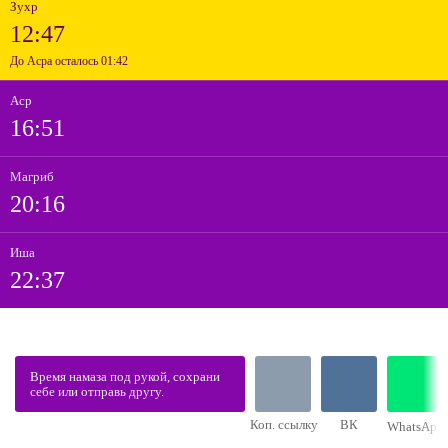
Зухр
12:47
До Асра осталось 01:42
Аср
16:51
Магриб
20:16
Иша
22:37
Время намаза под рукой, сохрани
себе или отправь другу.
Коп. ссылку
ВК
WhatsApp