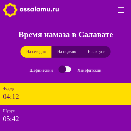
Время намаза в Салавате
На сегодня
На неделю
На август
Шафиитский
Ханафитский
Фаджр
04:12
Шурук
05:42