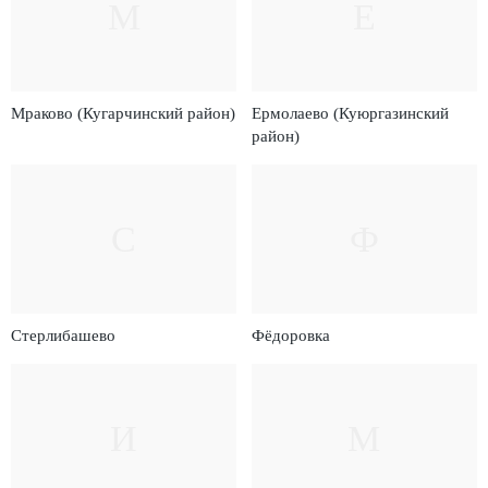
М
Е
Мраково (Кугарчинский район)
Ермолаево (Куюргазинский
район)
С
Ф
Стерлибашево
Фёдоровка
И
М