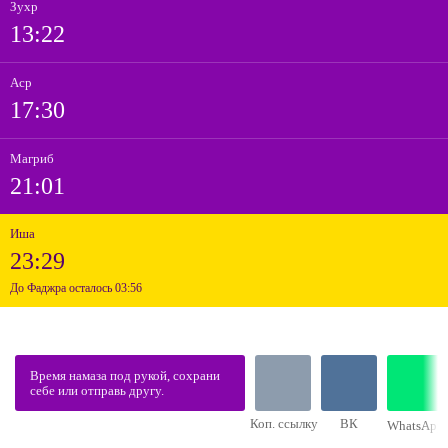
Зухр
13:22
Аср
17:30
Магриб
21:01
Иша
23:29
До Фаджра осталось 03:56
Время намаза под рукой, сохрани
себе или отправь другу.
Коп. ссылку
ВК
WhatsApp