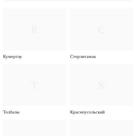
К
С
Кумертау
Стерлитамак
Т
К
Толбазы
Красноусольский