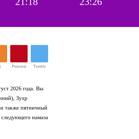
21:18
23:26
К
Pinterest
Tumblr
уст 2026 года. Вы
нний), Зухр
 и также пятничный
о следующего намаза