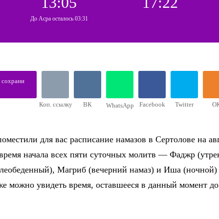
13:05
17:22
До Асра осталось 03:31
, сохрани
Коп. ссылку
ВК
Facebook
Twitter
О
WhatsApp
оместили для вас расписание намазов в Сертолове на авг
 время начала всех пяти суточных молитв — Фаджр (утре
слеобеденный), Магриб (вечерний намаз) и Иша (ночной)
же можно увидеть время, оставшееся в данный момент д