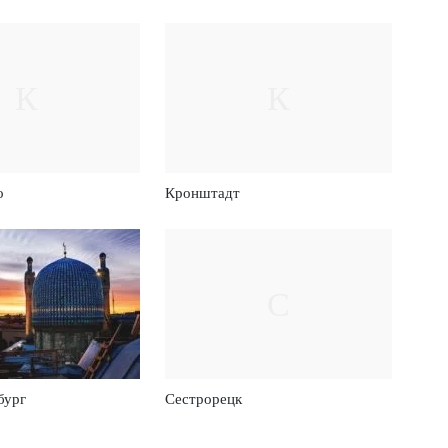
К
К
о
Кронштадт
С
бург
Сестрорецк