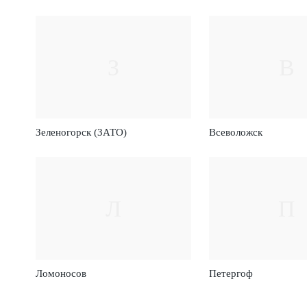
З
В
Зеленогорск (ЗАТО)
Всеволожск
Л
П
Ломоносов
Петергоф