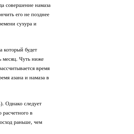
гда совершение намаза
нчить его не позднее
ремени сухура и
а который будет
ь месяц. Чуть ниже
рассчитывается время
емя азана и намаза в
). Однако следует
о расчетного в
осход раньше, чем