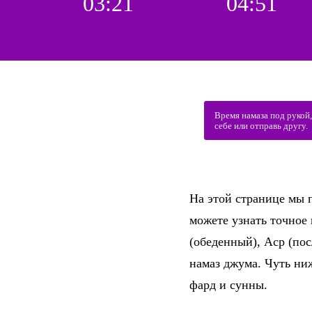
03:21
04:51
Время намаза под рукой
себе или отправь другу.
На этой странице мы п
можете узнать точное
(обеденный), Аср (по
намаз джума. Чуть ни
фард и сунны.