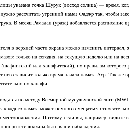
блицы указана точка Шурук (восход солнца) — время, ко
 нужно рассчитать утренний намаз Фаджр так, чтобы зако
рука. В месяц Рамадан (ураза) добавляется расписание в
еля в верхней части экрана можно изменить интервал, з
мазов: только на сегодня, на текущую неделю или на вес
 (шафиитский или ханафитский), по правилам которого 
 него зависит только время начала намаза Аср. Так же вр
чтительно по ханафи.
водятся по методу Всемирной мусульманской лиги (MWL
мя каждого намаза может немного смещаться относительн
о местоположения. Поэтому, если вы, например, видите в
в приоритете должны быть ваши наблюдения.