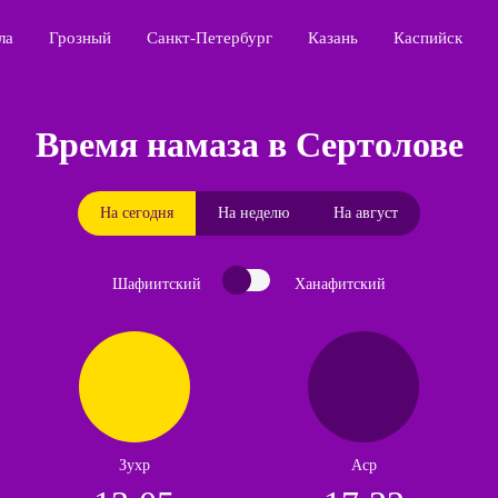
ла
Грозный
Санкт-Петербург
Казань
Каспийск
Время намаза в Сертолове
На сегодня
На неделю
На август
Шафиитский
Ханафитский
Зухр
Аср