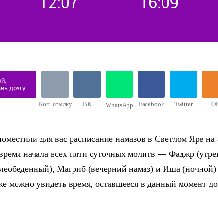
12:07
16:09
й,
вь другу.
Коп. ссылку
ВК
Facebook
Twitter
О
WhatsApp
оместили для вас расписание намазов в Светлом Яре на 
 время начала всех пяти суточных молитв — Фаджр (утре
слеобеденный), Магриб (вечерний намаз) и Иша (ночной)
же можно увидеть время, оставшееся в данный момент д