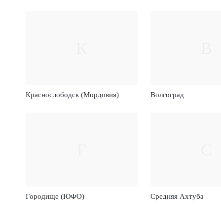
К
В
Краснослободск (Мордовия)
Волгоград
Г
С
Городище (ЮФО)
Средняя Ахтуба