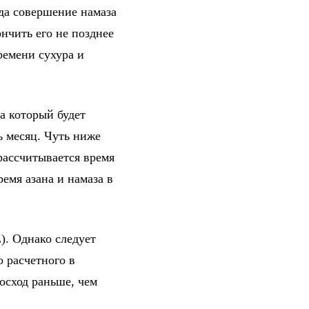
гда совершение намаза
нчить его не позднее
ремени сухура и
а который будет
ь месяц. Чуть ниже
рассчитывается время
емя азана и намаза в
). Однако следует
о расчетного в
осход раньше, чем