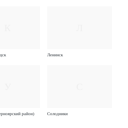
К
Л
дск
Ленинск
У
С
ерноярский район)
Солодники