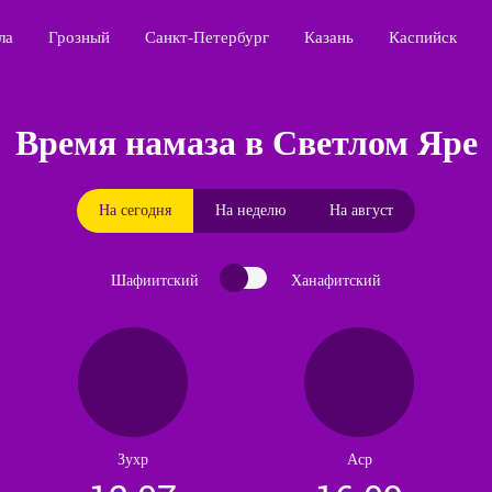
ла
Грозный
Санкт-Петербург
Казань
Каспийск
Время намаза в Светлом Яре
На сегодня
На неделю
На август
Шафиитский
Ханафитский
Зухр
Аср