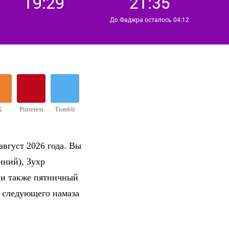
19:29
21:35
До Фаджра осталось 04:12
К
Pinterest
Tumblr
август 2026 года. Вы
нний), Зухр
 и также пятничный
о следующего намаза