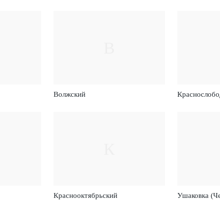
В
Волжский
Краснослобо
К
Краснооктябрьский
Ушаковка (Ч