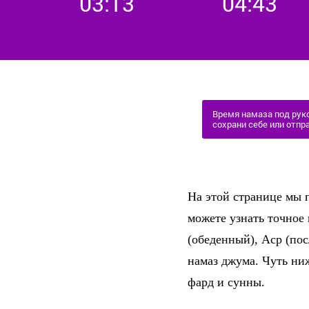
03:13
04:43
Время намаза под руко
сохрани себе или отпра
На этой странице мы п
можете узнать точное
(обеденный), Аср (по
намаз джума. Чуть ни
фард и сунны.