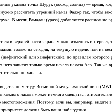
блицы указана точка Шурук (восход солнца) — время, ко
 нужно рассчитать утренний намаз Фаджр так, чтобы зако
рука. В месяц Рамадан (ураза) добавляется расписание в
еля в верхней части экрана можно изменить интервал, з
мазов: только на сегодня, на текущую неделю или на вес
 (шафиитский или ханафитский), по правилам которого 
 него зависит только время начала намаза Аср. Так же вр
чтительно по ханафи.
водятся по методу Всемирной мусульманской лиги (MWL
мя каждого намаза может немного смещаться относительн
о местоположения. Поэтому, если вы, например, видите в
в приоритете должны быть ваши наблюдения.