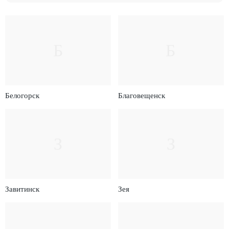
Б
Б
Белогорск
Благовещенск
З
З
Завитинск
Зея