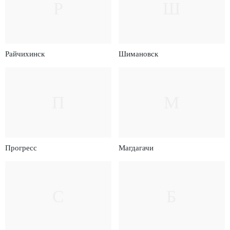
Р
Ш
Райчихинск
Шимановск
П
М
Прогресс
Магдагачи
С
Б