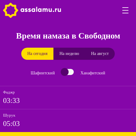
Время намаза в Свободном
На сегодня
На неделю
На август
Шафиитский
Ханафитский
Фаджр
03:33
Шурук
05:03