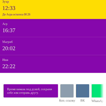
Зухр
12:33
До Асра осталось 00:26
Аср
16:37
Магриб
20:02
Иша
22:22
Время намаза под рукой, сохрани
себе или отправь другу.
Коп. ссылку
ВК
WhatsApp