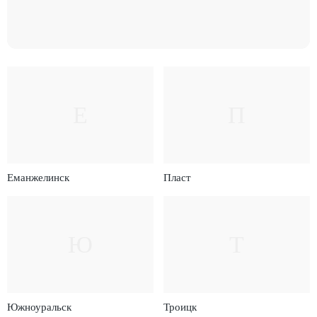
Е
П
Еманжелинск
Пласт
Ю
Т
Южноуральск
Троицк