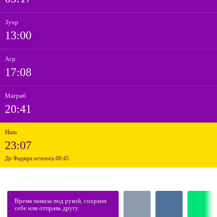
Зухр
13:00
Аср
17:08
Магриб
20:41
Иша
23:07
До Фаджра осталось 00:45
Время намаза под рукой, сохрани
себе или отправь другу.