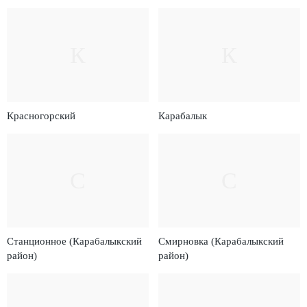
К
К
Красногорский
Карабалык
С
С
Станционное (Карабалыкский
Смирновка (Карабалыкский
район)
район)