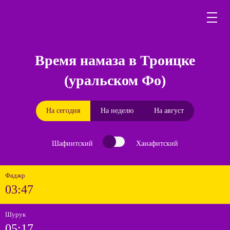
Время намаза в Троицке
(уральском Фо)
На сегодня
На неделю
На август
Шафиитский
Ханафитский
Фаджр
03:47
Шурук
05:17