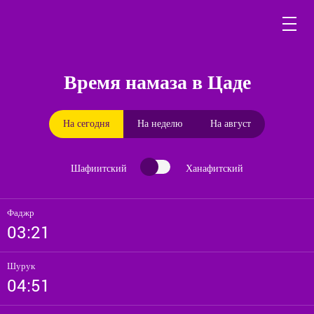
Время намаза в Цаде
На сегодня
На неделю
На август
Шафиитский
Ханафитский
Фаджр
03:21
Шурук
04:51