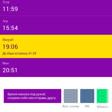
Зухр
11:59
Аср
15:54
Магриб
19:06
До Иша осталось 01:29
Иша
20:51
Время намаза под рукой,
сохрани себе или отправь другу.
Коп. ссылку
ВК
WhatsApp