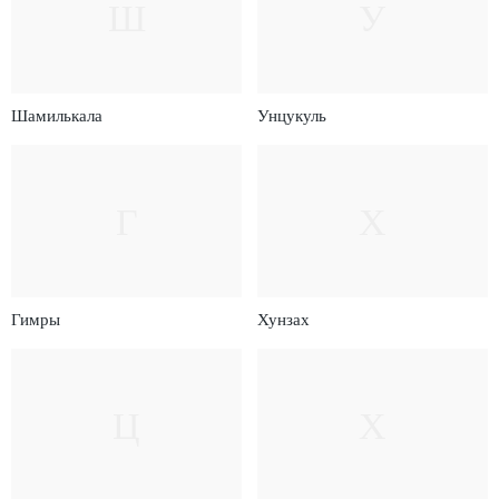
Ш
У
Шамилькала
Унцукуль
Г
Х
Гимры
Хунзах
Ц
Х