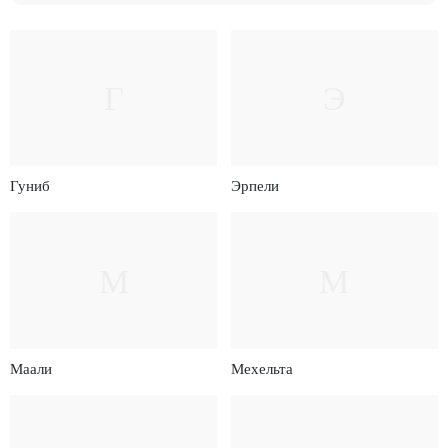
Г
Э
Гуниб
Эрпели
М
М
Маали
Мехельта