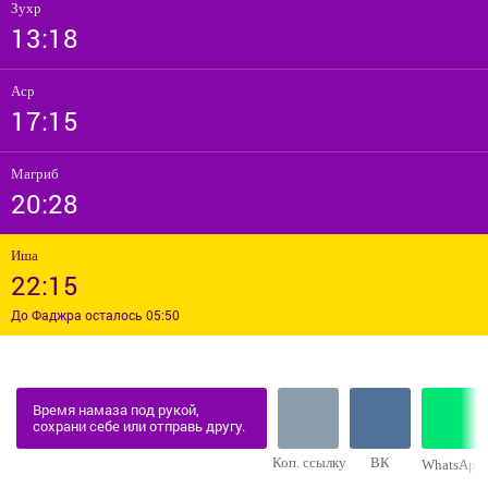
Зухр
13:18
Аср
17:15
Магриб
20:28
Иша
22:15
До Фаджра осталось 05:50
Время намаза под рукой,
сохрани себе или отправь другу.
Коп. ссылку
ВК
WhatsApp