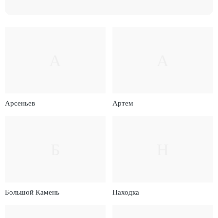
А
А
Арсеньев
Артем
Б
Н
Большой Камень
Находка