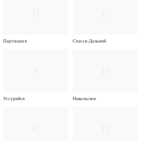
П
С
Партизанск
Спасск-Дальний
У
Н
Уссурийск
Никольское
С
П