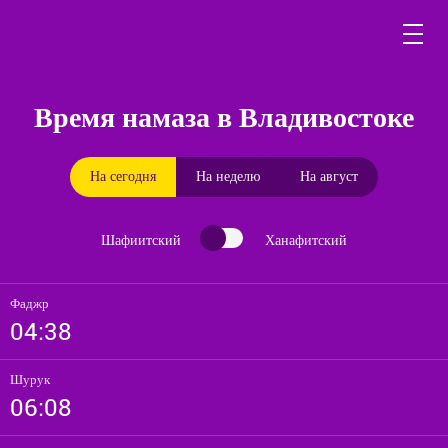
Время намаза в Владивостоке
На сегодня
На неделю
На август
Шафиитский
Ханафитский
Фаджр
04:38
Шурук
06:08