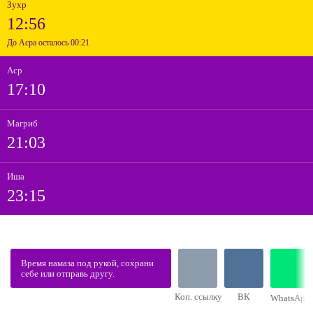
Зухр
12:56
До Асра осталось 00:21
Аср
17:10
Магриб
21:03
Иша
23:15
Время намаза под рукой, сохрани
себе или отправь другу.
Коп. ссылку
ВК
WhatsApp