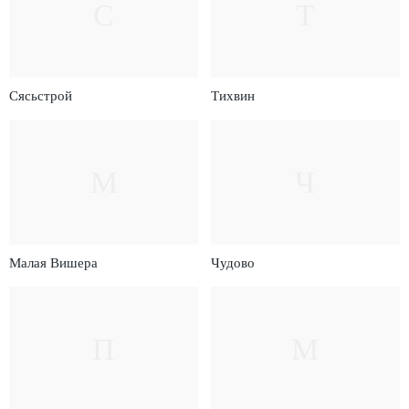
С
Т
Сясьстрой
Тихвин
М
Ч
Малая Вишера
Чудово
П
М