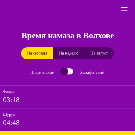
Время намаза в Волхове
На сегодня
На неделю
На август
Шафиитский
Ханафитский
Фаджр
03:18
Шурук
04:48