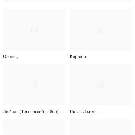
О
К
Олонец
Кириши
Л
Н
Любань (Тосненский район)
Новая Ладога