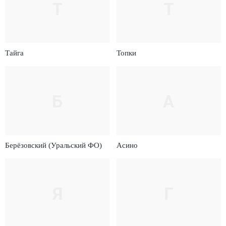
Т
Т
Тайга
Топки
Б
А
Берёзовский (Уральский ФО)
Асино
Я
Г