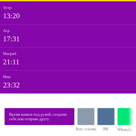
Зухр
13:20
Аср
17:31
Магриб
21:11
Иша
23:32
Время намаза под рукой, сохрани
себе или отправь другу.
Коп. ссылку
ВК
WhatsApp