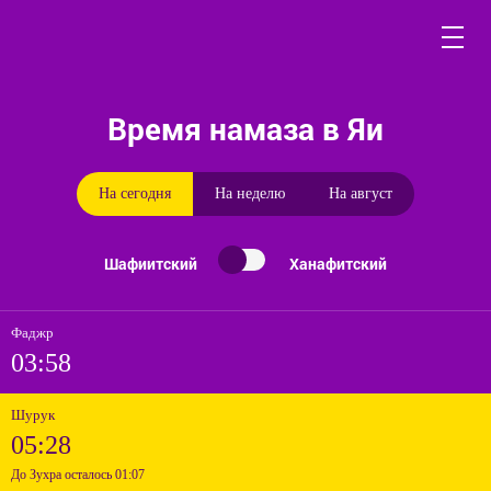
Время намаза в Яи
На сегодня
На неделю
На август
Шафиитский
Ханафитский
Фаджр
03:58
Шурук
05:28
До Зухра осталось 01:07