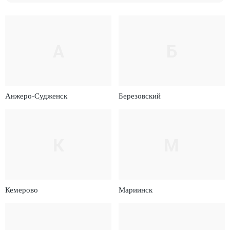
А
Б
Анжеро-Судженск
Березовский
К
М
Кемерово
Мариинск