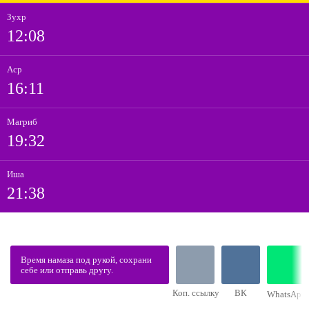
Зухр
12:08
Аср
16:11
Магриб
19:32
Иша
21:38
Время намаза под рукой, сохрани
себе или отправь другу.
Коп. ссылку
ВК
WhatsApp