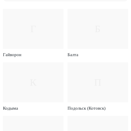
Г
Б
Гайворон
Балта
К
П
Кодыма
Подольск (Котовск)