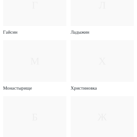
Г
Л
Гайсин
Ладыжин
М
Х
Монастырище
Христиновка
Б
Ж