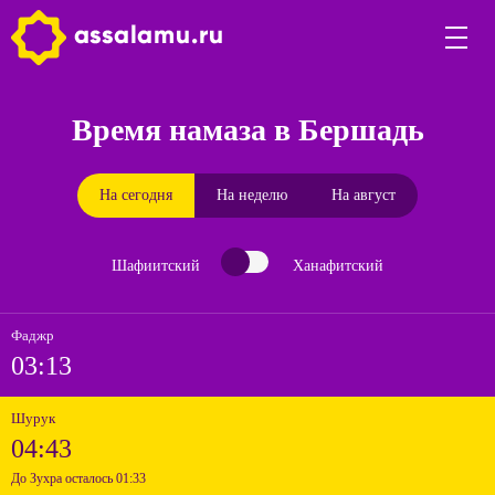
Время намаза в Бершадь
На сегодня
На неделю
На август
Шафиитский
Ханафитский
Фаджр
03:13
Шурук
04:43
До Зухра осталось 01:33