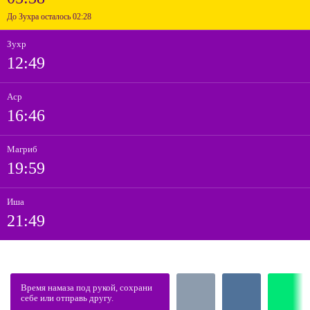
До Зухра осталось 02:28
Зухр
12:49
Аср
16:46
Магриб
19:59
Иша
21:49
Время намаза под рукой, сохрани
себе или отправь другу.