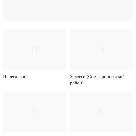
П
З
Перевальное
Залесье (Симферопольский
район)
З
К