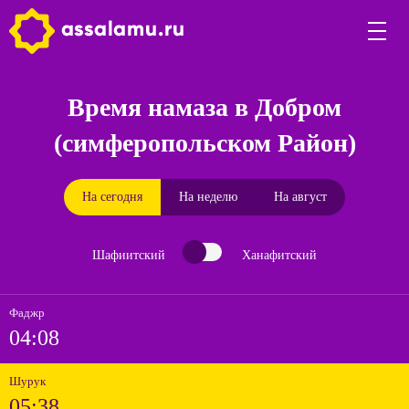
Время намаза в Добром
(симферопольском Район)
На сегодня
На неделю
На август
Шафиитский
Ханафитский
Фаджр
04:08
Шурук
05:38