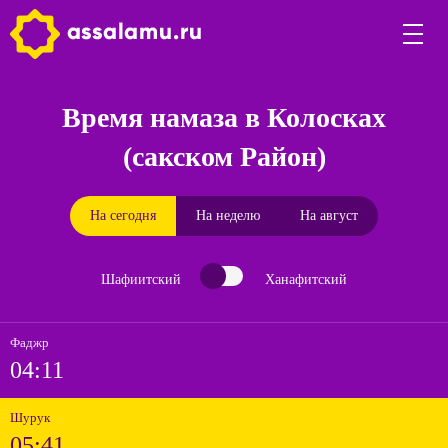
Время намаза в Колосках
(сакском Район)
На сегодня
На неделю
На август
Шафиитский
Ханафитский
Фаджр
04:11
Шурук
05:41