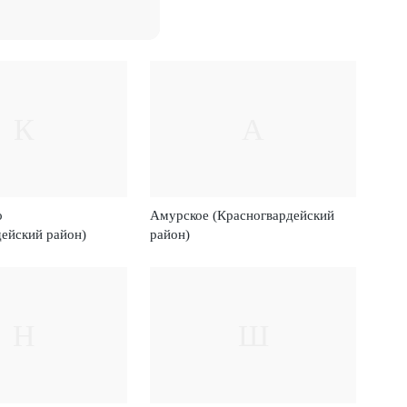
К
А
о
Амурское (Красногвардейский
дейский район)
район)
Н
Ш