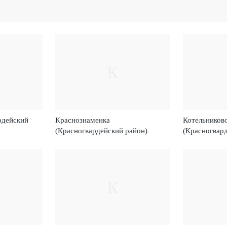
К
рдейский
Краснознаменка
Котельников
(Красногвардейский район)
(Красногвар
К