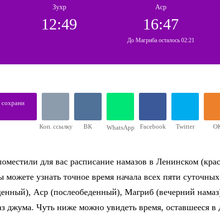
Зухр
Аср
12:49
16:47
До Магриба осталось 02:21
, сохрани
Коп. ссылку
ВК
Facebook
Twitter
О
WhatsApp
поместили для вас расписание намазов в Ленинском (кра
 Вы можете узнать точное время начала всех пяти суточн
еденный), Аср (послеобеденный), Магриб (вечерний намаз
з джума. Чуть ниже можно увидеть время, оставшееся в