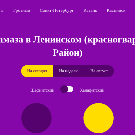
ла
Грозный
Санкт-Петербург
Казань
Каспийск
амаза в Ленинском (красногва
Район)
На сегодня
На неделю
На август
Шафиитский
Ханафитский