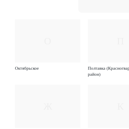
О
П
Октябрьское
Полтавка (Красногва
район)
Ж
К