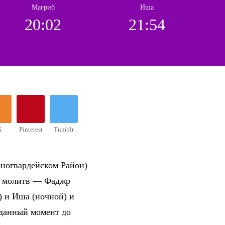
Магриб
Иша
20:02
21:54
К
Pinterest
Tumblr
сногвардейском Район)
ых молитв — Фаджр
) и Иша (ночной) и
 данный момент до