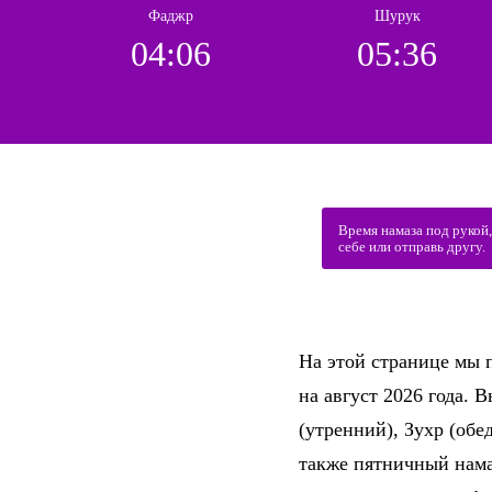
Фаджр
Шурук
04:06
05:36
Время намаза под рукой
себе или отправь другу.
На этой странице мы 
на август 2026 года.
(утренний), Зухр (об
также пятничный нама