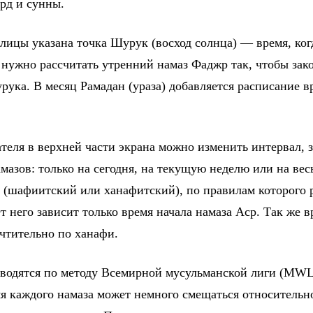
рд и сунны.
блицы указана точка Шурук (восход солнца) — время, ко
 нужно рассчитать утренний намаз Фаджр так, чтобы зако
рука. В месяц Рамадан (ураза) добавляется расписание в
еля в верхней части экрана можно изменить интервал, з
мазов: только на сегодня, на текущую неделю или на вес
 (шафиитский или ханафитский), по правилам которого 
 него зависит только время начала намаза Аср. Так же вр
чтительно по ханафи.
водятся по методу Всемирной мусульманской лиги (MWL
мя каждого намаза может немного смещаться относительн