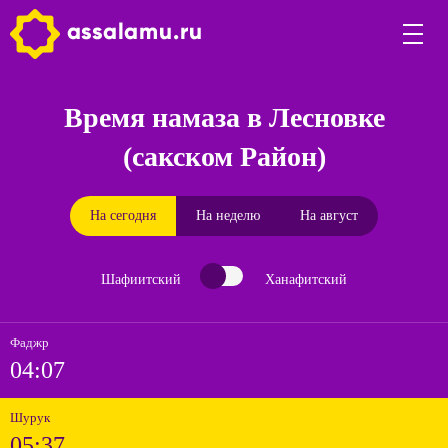
Время намаза в Лесновке
(сакском Район)
На сегодня
На неделю
На август
Шафиитский
Ханафитский
Фаджр
04:07
Шурук
05:37