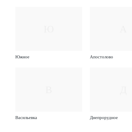
Ю
А
Южное
Апостолово
В
Д
Васильевка
Днепрорудное