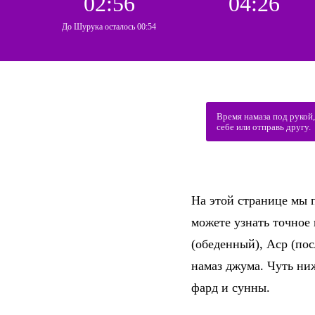
02:56
04:26
До Шурука осталось 00:54
Время намаза под рукой
себе или отправь другу.
На этой странице мы п
можете узнать точное
(обеденный), Аср (по
намаз джума. Чуть ни
фард и сунны.