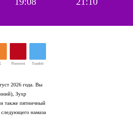
19:08
21:10
К
Pinterest
Tumblr
густ 2026 года. Вы
нний), Зухр
 и также пятничный
о следующего намаза