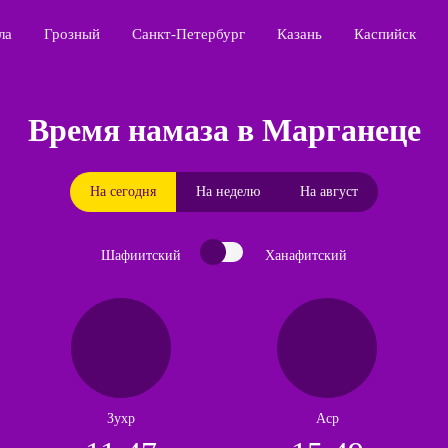
ла
Грозный
Санкт-Петербург
Казань
Каспийск
Время намаза в Марганеце
На сегодня
На неделю
На август
Шафиитский
Ханафитский
Зухр
Аср