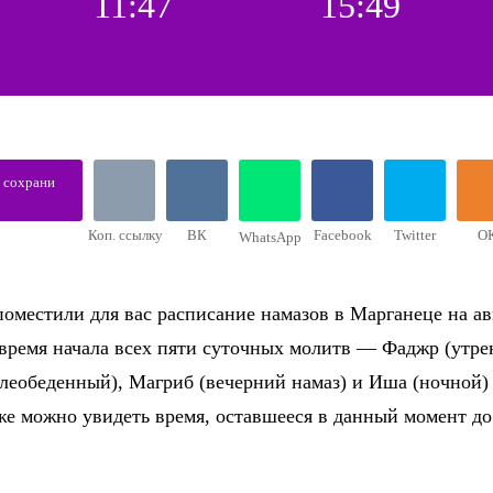
11:47
15:49
, сохрани
Коп. ссылку
ВК
Facebook
Twitter
О
WhatsApp
оместили для вас расписание намазов в Марганеце на ав
 время начала всех пяти суточных молитв — Фаджр (утре
слеобеденный), Магриб (вечерний намаз) и Иша (ночной)
же можно увидеть время, оставшееся в данный момент д