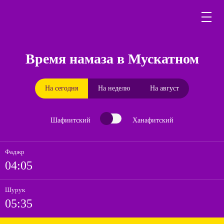
Время намаза в Мускатном
На сегодня
На неделю
На август
Шафиитский
Ханафитский
Фаджр
04:05
Шурук
05:35