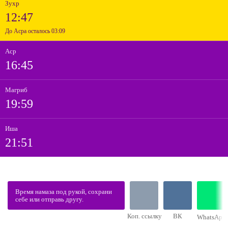
Зухр
12:47
До Асра осталось 03:09
Аср
16:45
Магриб
19:59
Иша
21:51
Время намаза под рукой, сохрани
себе или отправь другу.
Коп. ссылку
ВК
WhatsApp