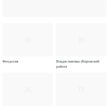
Ф
В
Феодосия
Владиславовка (Кировский
район)
Ж
П