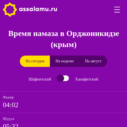
Время намаза в Орджоникидзе
(крым)
На сегодня
На неделю
На август
Шафиитский
Ханафитский
Фаджр
04:02
Шурук
05:32