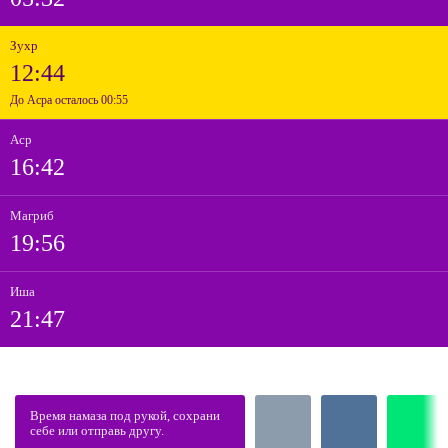
Зухр
12:44
До Асра осталось 00:55
Аср
16:42
Магриб
19:56
Иша
21:47
Время намаза под рукой, сохрани
себе или отправь другу.