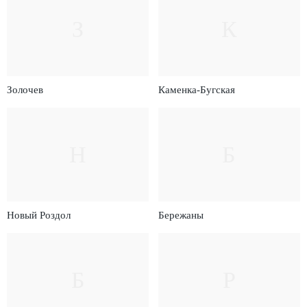
З
К
Золочев
Каменка-Бугская
Н
Б
Новый Роздол
Бережаны
Б
Р