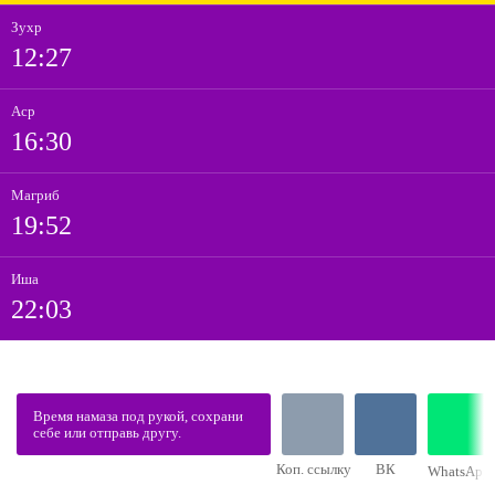
Зухр
12:27
Аср
16:30
Магриб
19:52
Иша
22:03
Время намаза под рукой, сохрани
себе или отправь другу.
Коп. ссылку
ВК
WhatsApp