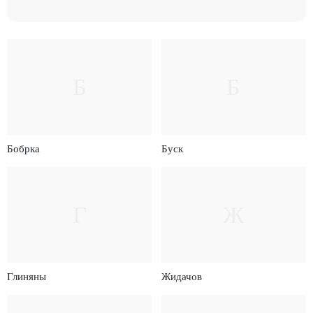
Б
Б
Бобрка
Буск
Г
Ж
Глиняны
Жидачов