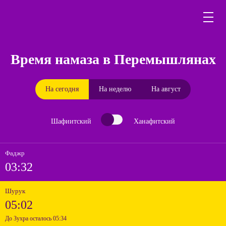
Время намаза в Перемышлянах
На сегодня
На неделю
На август
Шафиитский
Ханафитский
Фаджр
03:32
Шурук
05:02
До Зухра осталось 05:34