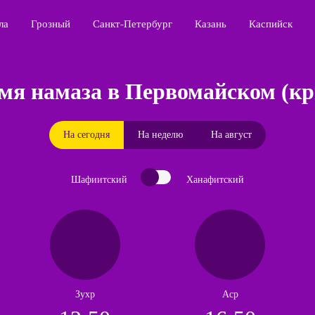
ла
Грозный
Санкт-Петербург
Казань
Каспийск
мя намаза в Первомайском (к
На сегодня
На неделю
На август
Шафиитский
Ханафитский
Зухр
Аср