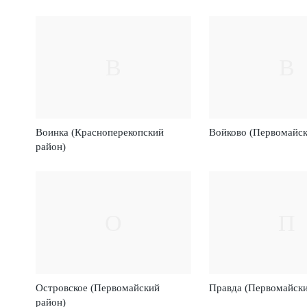
В
В
Воинка (Красноперекопский
Войково (Первомайск
район)
О
П
Островское (Первомайский
Правда (Первомайски
район)