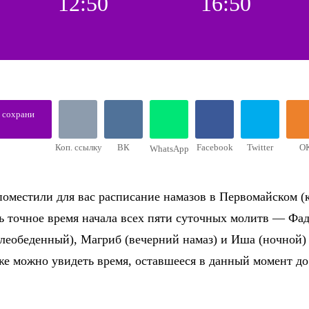
12:50
16:50
, сохрани
Коп. ссылку
ВК
Facebook
Twitter
О
WhatsApp
поместили для вас расписание намазов в Первомайском (к
ть точное время начала всех пяти суточных молитв — Фад
слеобеденный), Магриб (вечерний намаз) и Иша (ночной)
же можно увидеть время, оставшееся в данный момент д