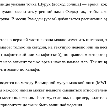
блицы указана точка Шурук (восход солнца) — время, ко
 нужно рассчитать утренний намаз Фаджр так, чтобы зако
рука. В месяц Рамадан (ураза) добавляется расписание в
еля в верхней части экрана можно изменить интервал, з
мазов: только на сегодня, на текущую неделю или на вес
 (шафиитский или ханафитский), по правилам которого 
 него зависит только время начала намаза Аср. Так же вр
чтительно по ханафи.
водятся по методу Всемирной мусульманской лиги (MWL
мя каждого намаза может немного смещаться относительн
о местоположения. Поэтому, если вы, например, видите в
в приоритете должны быть ваши наблюдения.