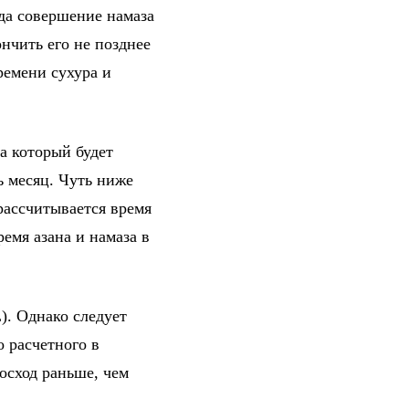
гда совершение намаза
нчить его не позднее
ремени сухура и
а который будет
ь месяц. Чуть ниже
рассчитывается время
емя азана и намаза в
). Однако следует
о расчетного в
осход раньше, чем