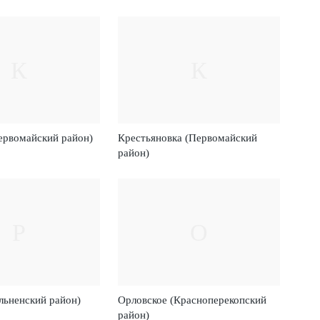
К
К
ервомайский район)
Крестьяновка (Первомайский
район)
Р
О
льненский район)
Орловское (Красноперекопский
район)