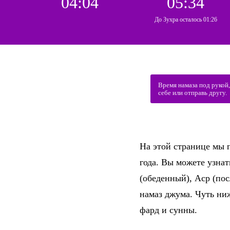
04:04
05:34
До Зухра осталось 01:26
Время намаза под рукой
себе или отправь другу.
На этой странице мы 
года. Вы можете узна
(обеденный), Аср (по
намаз джума. Чуть ни
фард и сунны.