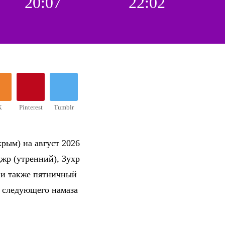
20:07
22:02
К
Pinterest
Tumblr
рым) на август 2026
жр (утренний), Зухр
 и также пятничный
о следующего намаза