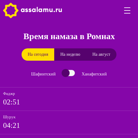
Время намаза в Ромнах
На сегодня
На неделю
На август
Шафиитский
Ханафитский
Фаджр
02:51
Шурук
04:21