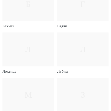
Б
Г
Бахмач
Гадяч
Л
Л
Лохвица
Лубны
М
З