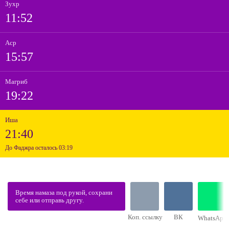
Зухр
11:52
Аср
15:57
Магриб
19:22
Иша
21:40
До Фаджра осталось 03:19
Время намаза под рукой, сохрани
себе или отправь другу.
Коп. ссылку
ВК
WhatsApp