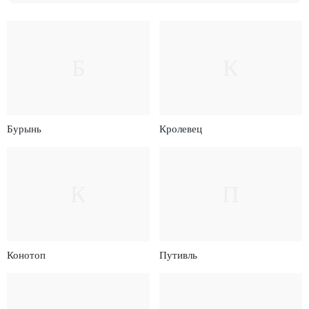
Б
К
Бурынь
Кролевец
К
П
Конотоп
Путивль