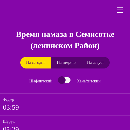
Время намаза в Семисотке
(ленинском Район)
На сегодня
На неделю
На август
Шафиитский
Ханафитский
Фаджр
03:59
Шурук
05:29