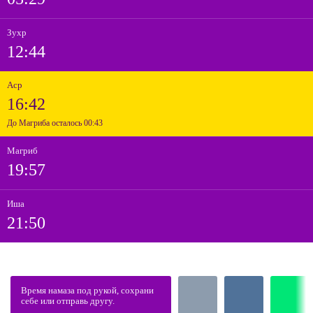
Зухр
12:44
Аср
16:42
До Магриба осталось 00:43
Магриб
19:57
Иша
21:50
Время намаза под рукой, сохрани
себе или отправь другу.