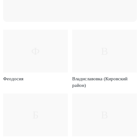
Ф
В
Феодосия
Владиславовка (Кировский
район)
Б
В