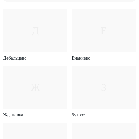
Д
Е
Дебальцево
Енакиево
Ж
З
Ждановка
Зугрэс