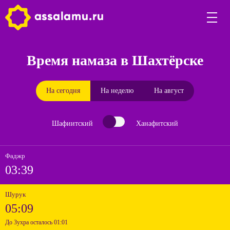
Время намаза в Шахтёрске
На сегодня
На неделю
На август
Шафиитский
Ханафитский
Фаджр
03:39
Шурук
05:09
До Зухра осталось 01:01