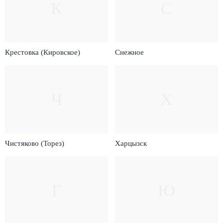
К
С
Крестовка (Кировское)
Снежное
Ч
Х
Чистяково (Торез)
Харцызск
Г
Ю