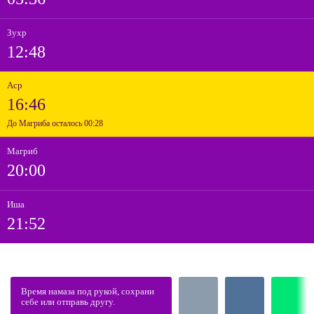
Зухр
12:48
Аср
16:46
До Магриба осталось 00:28
Магриб
20:00
Иша
21:52
Время намаза под рукой, сохрани
себе или отправь другу.