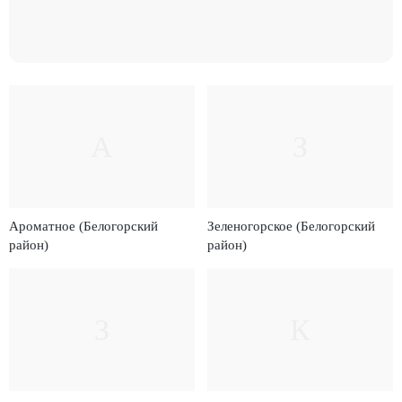
А
З
Ароматное (Белогорский
Зеленогорское (Белогорский
район)
район)
З
К