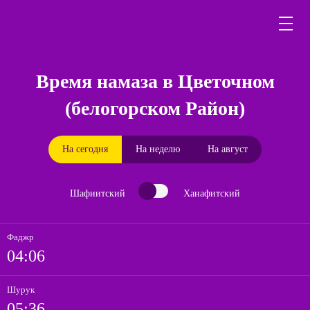
Время намаза в Цветочном
(белогорском Район)
На сегодня
На неделю
На август
Шафиитский
Ханафитский
Фаджр
04:06
Шурук
05:36