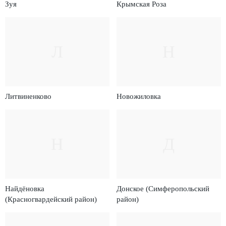
Зуя
Крымская Роза
Л
Н
Литвиненково
Новожиловка
Н
Д
Найдёновка
Донское (Симферопольский
(Красногвардейский район)
район)