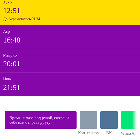
Зухр
12:51
До Асра осталось 01:34
Аср
16:48
Магриб
20:01
Иша
21:51
Время намаза под рукой, сохрани
себе или отправь другу.
Коп. ссылку
ВК
WhatsApp