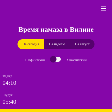
Время намаза в Вилине
На сегодня
На неделю
На август
Шафиитский
Ханафитский
Фаджр
04:10
Шурук
05:40