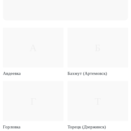
А
Б
Авдеевка
Бахмут (Артемовск)
Г
Т
Горловка
Торецк (Дзержинск)