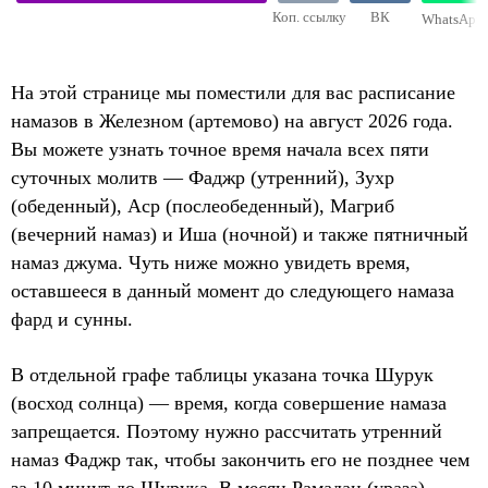
Коп. ссылку
ВК
WhatsApp
На этой странице мы поместили для вас расписание
намазов в Железном (артемово) на август 2026 года.
Вы можете узнать точное время начала всех пяти
суточных молитв — Фаджр (утренний), Зухр
(обеденный), Аср (послеобеденный), Магриб
(вечерний намаз) и Иша (ночной) и также пятничный
намаз джума. Чуть ниже можно увидеть время,
оставшееся в данный момент до следующего намаза
фард и сунны.
В отдельной графе таблицы указана точка Шурук
(восход солнца) — время, когда совершение намаза
запрещается. Поэтому нужно рассчитать утренний
намаз Фаджр так, чтобы закончить его не позднее чем
за 10 минут до Шурука. В месяц Рамадан (ураза)