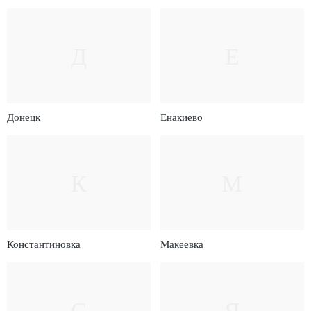
Д
Е
Донецк
Енакиево
К
М
Константиновка
Макеевка
С
Я