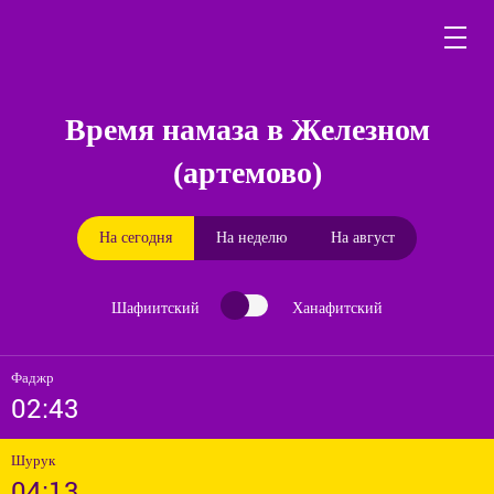
Время намаза в Железном
(артемово)
На сегодня
На неделю
На август
Шафиитский
Ханафитский
Фаджр
02:43
Шурук
04:13