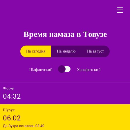
Время намаза в Товузе
На сегодня
На неделю
На август
Шафиитский
Ханафитский
Фаджр
04:32
Шурук
06:02
До Зухра осталось 03:40