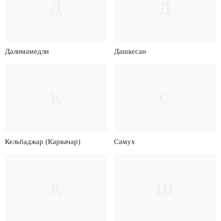
Д
Д
Далимамедли
Дашкесан
К
С
Кельбаджар (Карвачар)
Самух
К
Ш