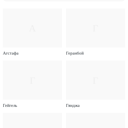
А
Г
Агстафа
Геранбой
Г
Г
Гейгель
Гянджа