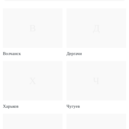
В
Д
Волчанск
Дергачи
Х
Ч
Харьков
Чугуев