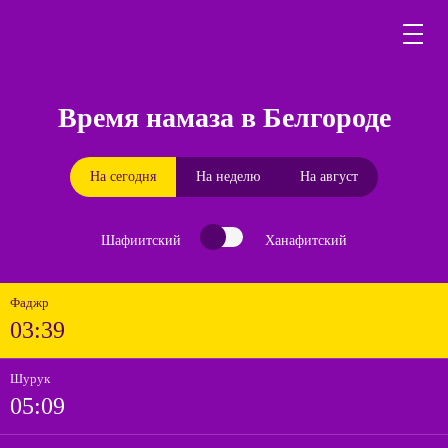
Время намаза в Белгороде
На сегодня
На неделю
На август
Шафиитский
Ханафитский
Фаджр
03:39
Шурук
05:09