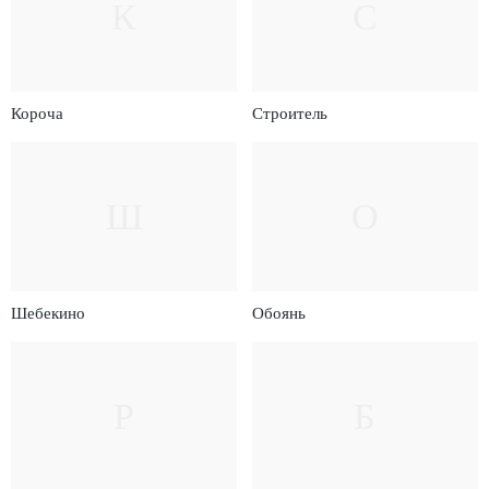
К
С
Короча
Строитель
Ш
О
Шебекино
Обоянь
Р
Б