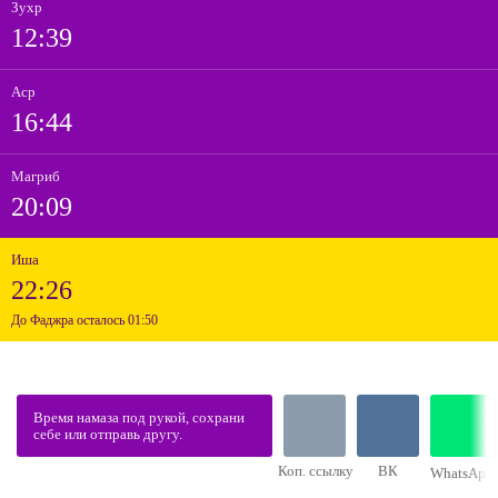
Зухр
12:39
Аср
16:44
Магриб
20:09
Иша
22:26
До Фаджра осталось 01:50
Время намаза под рукой, сохрани
себе или отправь другу.
Коп. ссылку
ВК
WhatsApp