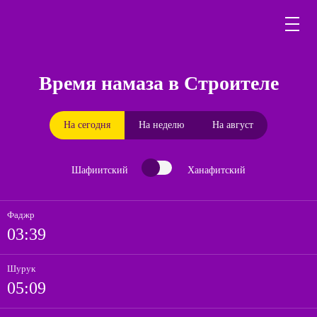
Время намаза в Строителе
На сегодня
На неделю
На август
Шафиитский
Ханафитский
Фаджр
03:39
Шурук
05:09