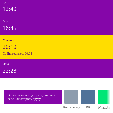
Зухр
12:40
Аср
16:45
Магриб
20:10
До Иша осталось 00:04
Иша
22:28
Время намаза под рукой, сохрани
себе или отправь другу.
Коп. ссылку
ВК
WhatsApp