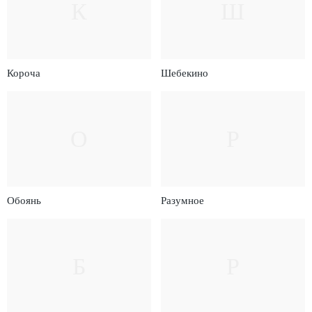
К
Ш
Короча
Шебекино
О
Р
Обоянь
Разумное
Б
Р