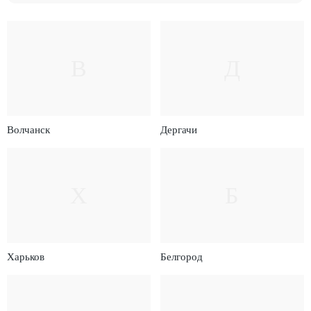
В
Д
Волчанск
Дергачи
Х
Б
Харьков
Белгород