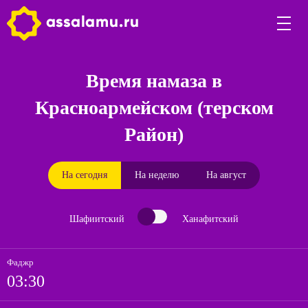
Время намаза в
Красноармейском (терском
Район)
На сегодня
На неделю
На август
Шафиитский
Ханафитский
Фаджр
03:30