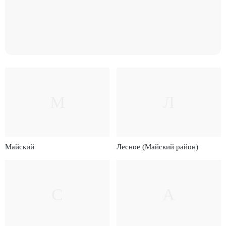
М
Л
Майский
Лесное (Майский район)
С
А