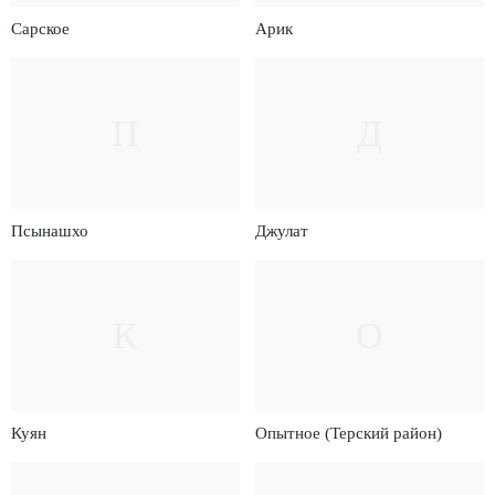
Сарское
Арик
П
Д
Псынашхо
Джулат
К
О
Куян
Опытное (Терский район)