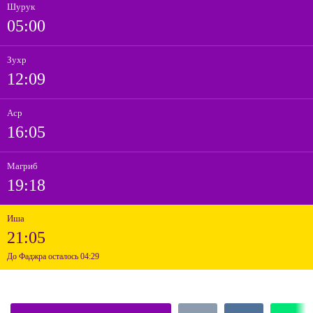
Шурук
05:00
Зухр
12:09
Аср
16:05
Магриб
19:18
Иша
21:05
До Фаджра осталось 04:29