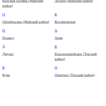
Красная Поляна (Майский
Лесное (Майский район)
район)
О
К
Октябрьское (Майский район)
Котляревская
П
А
Псыкод
Арик
Д
К
Джулат
Красноармейское (Терский
район)
К
О
Куян
Опытное (Терский район)