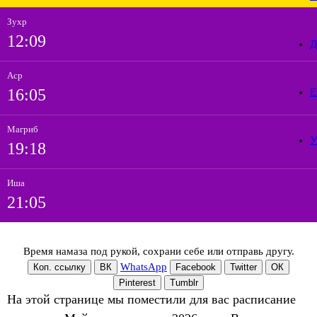
Зухр
12:09
Д
Аср
16:05
Е
Магриб
У
19:18
Иша
21:05
Время намаза под рукой, сохрани себе или отправь другу.
WhatsApp
Коп. ссылку
ВК
Facebook
Twitter
ОК
Pinterest
Tumblr
На этой странице мы поместили для вас расписание