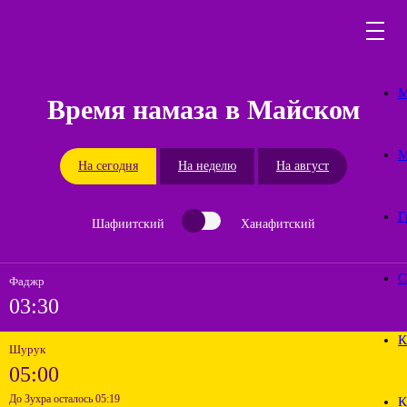
М
Время намаза в Майском
М
На сегодня
На неделю
На август
Г
Шафиитский
Ханафитский
С
Фаджр
03:30
К
Шурук
05:00
До Зухра осталось 05:19
К