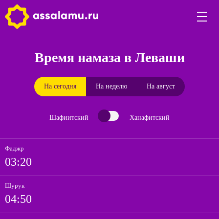
Время намаза в Леваши
На сегодня
На неделю
На август
Шафиитский
Ханафитский
Фаджр
03:20
Шурук
04:50