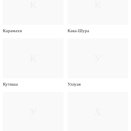
К
К
Карамахи
Кака-Шура
К
У
Кутиша
Уллуая
У
Х