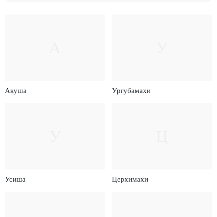
А
У
Акуша
Ургубамахи
У
Ц
Усиша
Церхимахи