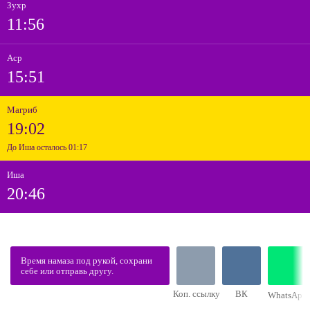
Зухр
11:56
Аср
15:51
Магриб
19:02
До Иша осталось 01:17
Иша
20:46
Время намаза под рукой, сохрани
себе или отправь другу.
Коп. ссылку
ВК
WhatsApp