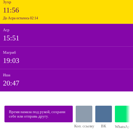
Зухр
11:56
До Асра осталось 02:14
Аср
15:51
Магриб
19:03
Иша
20:47
Время намаза под рукой, сохрани
себе или отправь другу.
Коп. ссылку
ВК
WhatsApp