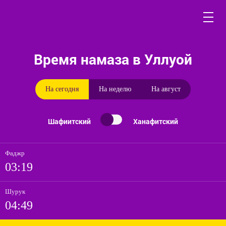
Время намаза в Уллуой
На сегодня
На неделю
На август
Шафиитский
Ханафитский
Фаджр
03:19
Шурук
04:49