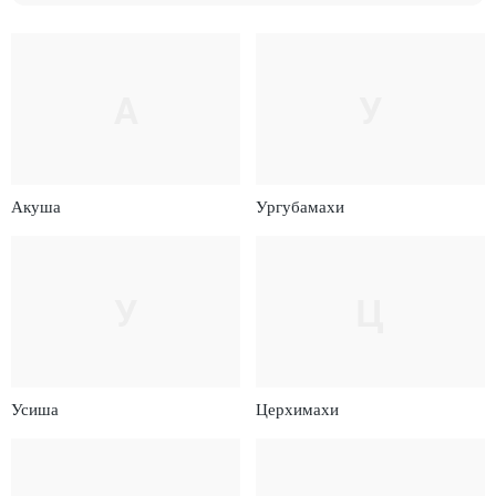
А
У
Акуша
Ургубамахи
У
Ц
Усиша
Церхимахи