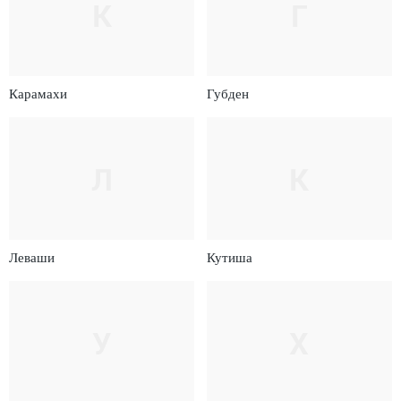
К
Г
Карамахи
Губден
Л
К
Леваши
Кутиша
У
Х