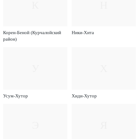
К
Н
Корен-Беной (Курчалойский
Ники-Хита
район)
У
Х
Усум-Хутор
Хиди-Хутор
Э
Я