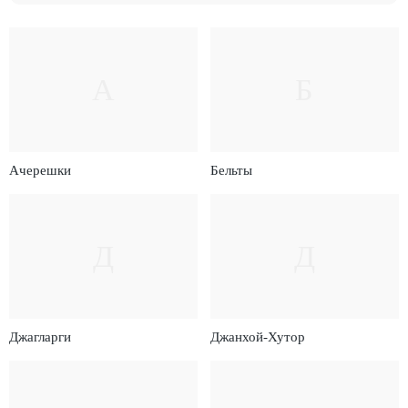
А
Б
Ачерешки
Бельты
Д
Д
Джагларги
Джанхой-Хутор