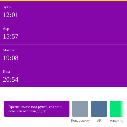
Зухр
12:01
Аср
15:57
Магриб
19:08
Иша
20:54
Время намаза под рукой, сохрани
себе или отправь другу.
Коп. ссылку
ВК
WhatsApp