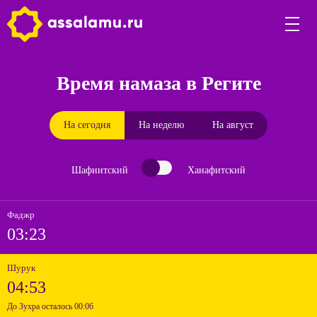
Время намаза в Регите
На сегодня
На неделю
На август
Шафиитский
Ханафитский
Фаджр
03:23
Шурук
04:53
До Зухра осталось 00:06