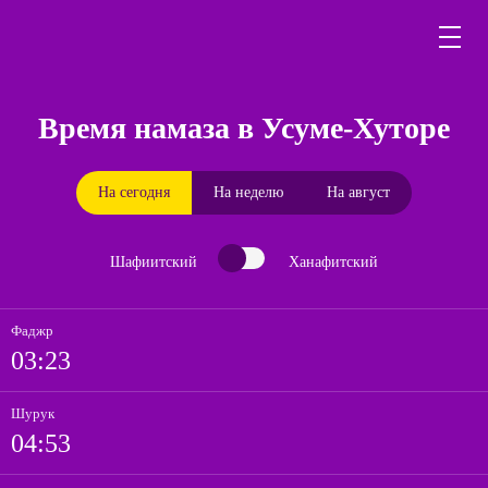
Время намаза в Усуме-Хуторе
На сегодня
На неделю
На август
Шафиитский
Ханафитский
Фаджр
03:23
Шурук
04:53