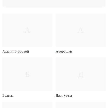
А
А
Ахкинчу-Борзой
Ачерешки
Б
Д
Бельты
Джигурты