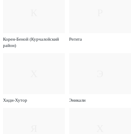
К
Р
Корен-Беной (Курчалойский
Регита
район)
Х
Э
Хиди-Хутор
Эникали
Я
Х