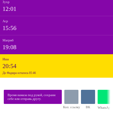
Зухр
12:01
Аср
15:56
Магриб
19:08
Иша
20:54
До Фаджра осталось 05:46
Время намаза под рукой, сохрани
себе или отправь другу.
Коп. ссылку
ВК
WhatsApp