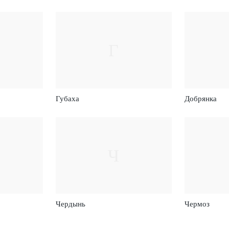
Г
Губаха
Добрянка
Ч
Чердынь
Чермоз