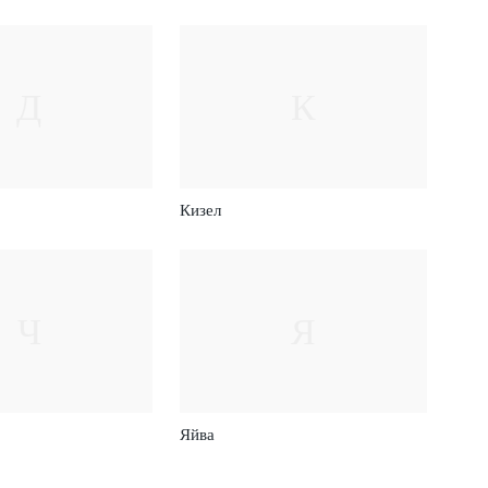
Д
К
Кизел
Ч
Я
Яйва