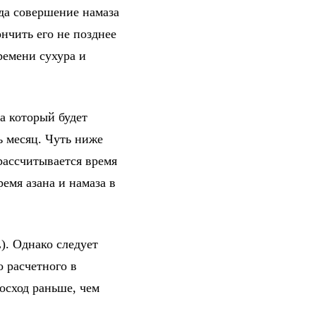
гда совершение намаза
нчить его не позднее
ремени сухура и
а который будет
ь месяц. Чуть ниже
рассчитывается время
емя азана и намаза в
). Однако следует
о расчетного в
осход раньше, чем