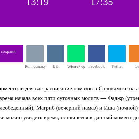
13:19
17:35
, сохрани
Коп. ссылку
ВК
Facebook
Twitter
О
WhatsApp
оместили для вас расписание намазов в Соликамске на а
 время начала всех пяти суточных молитв — Фаджр (утре
слеобеденный), Магриб (вечерний намаз) и Иша (ночной)
же можно увидеть время, оставшееся в данный момент д