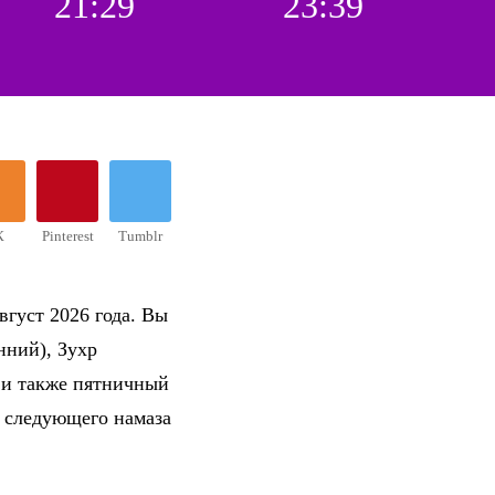
21:29
23:39
К
Pinterest
Tumblr
вгуст 2026 года. Вы
нний), Зухр
 и также пятничный
о следующего намаза