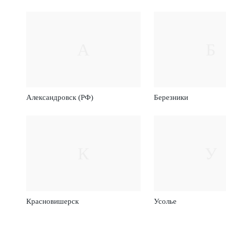
А
Б
Александровск (РФ)
Березники
К
У
Красновишерск
Усолье