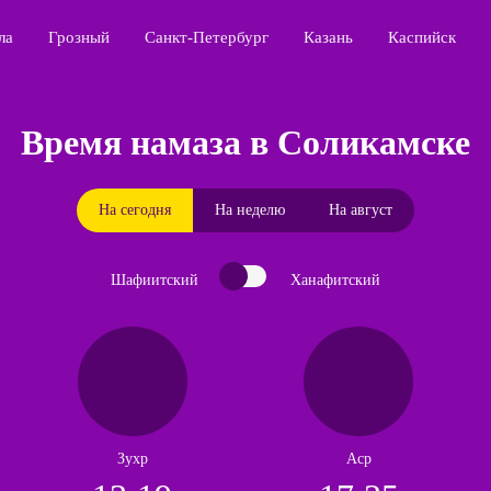
ла
Грозный
Санкт-Петербург
Казань
Каспийск
Время намаза в Соликамске
На сегодня
На неделю
На август
Шафиитский
Ханафитский
Зухр
Аср