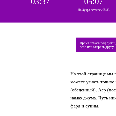
03:37
05:07
До Зухра осталось 05:33
Время намаза под рукой
себе или отправь другу.
На этой странице мы п
можете узнать точное
(обеденный), Аср (по
намаз джума. Чуть ни
фард и сунны.