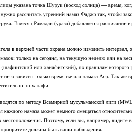
блицы указана точка Шурук (восход солнца) — время, ко
 нужно рассчитать утренний намаз Фаджр так, чтобы зако
рука. В месяц Рамадан (ураза) добавляется расписание в
еля в верхней части экрана можно изменить интервал, з
мазов: только на сегодня, на текущую неделю или на вес
 (шафиитский или ханафитский), по правилам которого 
 него зависит только время начала намаза Аср. Так же вр
чтительно по ханафи.
водятся по методу Всемирной мусульманской лиги (MWL
мя каждого намаза может немного смещаться относительн
о местоположения. Поэтому, если вы, например, видите в
в приоритете должны быть ваши наблюдения.